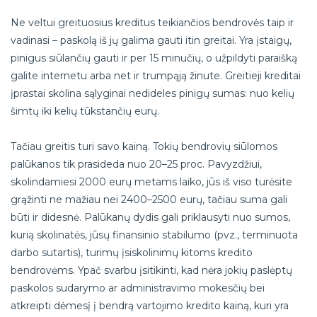
Ne veltui greituosius kreditus teikiančios bendrovės taip ir
vadinasi – paskolą iš jų galima gauti itin greitai. Yra įstaigų,
pinigus siūlančių gauti ir per 15 minučių, o užpildyti paraišką
galite internetu arba net ir trumpąją žinute. Greitieji kreditai
įprastai skolina sąlyginai nedideles pinigų sumas: nuo kelių
šimtų iki kelių tūkstančių eurų.
Tačiau greitis turi savo kainą. Tokių bendrovių siūlomos
palūkanos tik prasideda nuo 20–25 proc. Pavyzdžiui,
skolindamiesi 2000 eurų metams laiko, jūs iš viso turėsite
grąžinti ne mažiau nei 2400–2500 eurų, tačiau suma gali
būti ir didesnė. Palūkanų dydis gali priklausyti nuo sumos,
kurią skolinatės, jūsų finansinio stabilumo (pvz., terminuota
darbo sutartis), turimų įsiskolinimų kitoms kredito
bendrovėms. Ypač svarbu įsitikinti, kad nėra jokių paslėptų
paskolos sudarymo ar administravimo mokesčių bei
atkreipti dėmesį į bendrą vartojimo kredito kainą, kuri yra