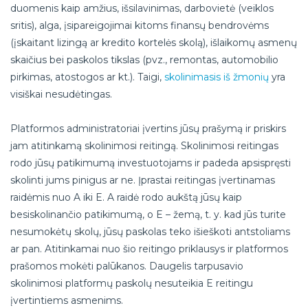
duomenis kaip amžius, išsilavinimas, darbovietė (veiklos
sritis), alga, įsipareigojimai kitoms finansų bendrovėms
(įskaitant lizingą ar kredito kortelės skolą), išlaikomų asmenų
skaičius bei paskolos tikslas (pvz., remontas, automobilio
pirkimas, atostogos ar kt.). Taigi,
skolinimasis iš žmonių
yra
visiškai nesudėtingas.
Platformos administratoriai įvertins jūsų prašymą ir priskirs
jam atitinkamą skolinimosi reitingą. Skolinimosi reitingas
rodo jūsų patikimumą investuotojams ir padeda apsispręsti
skolinti jums pinigus ar ne. Įprastai reitingas įvertinamas
raidėmis nuo A iki E. A raidė rodo aukštą jūsų kaip
besiskolinančio patikimumą, o E – žemą, t. y. kad jūs turite
nesumokėtų skolų, jūsų paskolas teko išieškoti antstoliams
ar pan. Atitinkamai nuo šio reitingo priklausys ir platformos
prašomos mokėti palūkanos. Daugelis tarpusavio
skolinimosi platformų paskolų nesuteikia E reitingu
įvertintiems asmenims.