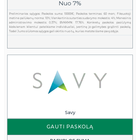
Nuo 7%
Preliminarios sąlygos: Paskolos suma: 10000€; Paskolos terminas: 60 mėn; Fiksuotoji
metinė palūkanų norma: 10%; Vienkartinis sutarties sudarymo mokestis: 4%; Mėnesinis
administravimo mokestis: 0.37%; BVKKMN: 17.76%. Konkretų paskolos pasiūlymą
kiekvienam klientui pateikiame individualiai, įvertinę jo galimybes grąžinti paskolą.
Todėl Jums siūlomos sąlygos gali skirtis nuo tų, kurias matote šiame pavyzdyje.
Savy
GAUTI PASKOLĄ