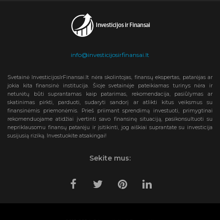
info@investicijosirfinansai.lt
Svetainė InvesticijosIrFinansai.lt nėra skolintojas, finansų ekspertas, patarėjas ar
jokia kita finansinė institucija. Šioje svetainėje pateikiamas turinys nėra ir
neturėtų būti suprantamas kaip patarimas, rekomendacija, pasiūlymas ar
skatinimas pirkti, parduoti, sudaryti sandorį ar atlikti kitus veiksmus su
finansinėmis priemonėmis. Prieš priimant sprendimą investuoti, primygtinai
rekomenduojame atidžiai įvertinti savo finansinę situaciją, pasikonsultuoti su
nepriklausomu finansų patarėju ir įsitikinti, jog aiškiai suprantate su investicija
susijusią riziką. Investuokite atsakingai!
Sekite mus: