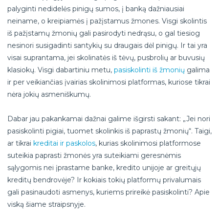
palyginti nedidelės pinigų sumos, į banką dažniausiai
neiname, o kreipiamės į pažįstamus žmones. Visgi skolintis
iš pažįstamų žmonių gali pasirodyti nedrąsu, o gal tiesiog
nesinori susigadinti santykių su draugais dėl pinigų. Ir tai yra
visai suprantama, jei skolinatės iš tėvų, pusbrolių ar buvusių
klasiokų. Visgi dabartiniu metu,
pasiskolinti iš žmonių
galima
ir per veikiančias įvairias skolinimosi platformas, kuriose tikrai
nėra jokių asmeniškumų.
Dabar jau pakankamai dažnai galime išgirsti sakant: „Jei nori
pasiskolinti pigiai, tuomet skolinkis iš paprastų žmonių“. Taigi,
ar tikrai
kreditai ir paskolos
, kurias skolinimosi platformose
suteikia paprasti žmonės yra suteikiami geresnėmis
sąlygomis nei įprastame banke, kredito unijoje ar greitųjų
kreditų bendrovėje? Ir kokiais tokių platformų privalumais
gali pasinaudoti asmenys, kuriems prireikė pasiskolinti? Apie
viską šiame straipsnyje.