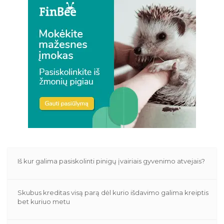
Iš kur galima pasiskolinti pinigų įvairiais gyvenimo atvejais?
Skubus kreditas visą parą dėl kurio išdavimo galima kreiptis
bet kuriuo metu