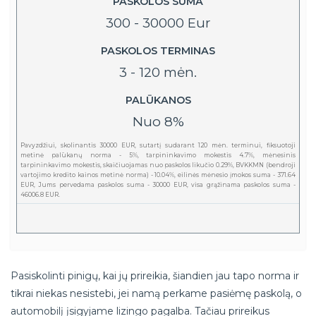
PASKOLOS SUMA
300 - 30000 Eur
PASKOLOS TERMINAS
3 - 120 mėn.
PALŪKANOS
Nuo 8%
Pavyzdžiui, skolinantis 30000 EUR, sutartį sudarant 120 mėn. terminui, fiksuotoji
metinė palūkanų norma - 5%, tarpininkavimo mokestis 4.7%, mėnesinis
tarpininkavimo mokestis, skaičiuojamas nuo paskolos likučio 0.29%, BVKKMN (bendroji
vartojimo kredito kainos metinė norma) - 10.04%, eilinės mėnesio įmokos suma - 371.64
EUR, Jums pervedama paskolos suma - 30000 EUR, visa grąžinama paskolos suma -
46006.8 EUR.
Pasiskolinti pinigų, kai jų prireikia, šiandien jau tapo norma ir
tikrai niekas nesistebi, jei namą perkame pasiėmę paskolą, o
automobilį įsigyjame lizingo pagalba. Tačiau prireikus