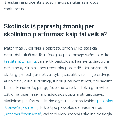
išreiškiama procentais susumavus palūkanas ir kitus
mokesčius.
Skolinkis iš paprastų žmonių per
skolinimo platformas: kaip tai veikia?
Patarimas „Skolinkis iš paprastų žmonių“ keistas gali
pasirodyti tik iš pradžių. Daugiau pasidomėję sužinosite, kad
kreditai iš žmonių
, tai ne tik paskolos iš kaimynų, draugų ar
pažįstamų. Šiuolaikinės technologijos leidžia žmonėms iš
skirtingų miestų ar net valstybių susitikti virtualioje erdvėje,
kurioje tie, kurie turi pinigų ir nori juos investuoti, gali skolinti
tiems, kuriems tų pinigų šiuo metu reikia. Tokią galimybę
užtikrina visai nesenai pradėjusios populiarėti tarpusavio
skolinimo platformos, kuriose yra teikiamos įvairios
paskolos
iš privačių asmenų
. Tokio tipo paskolos dar vadinamos
„žmonės žmonėms“
, kadangi vieni žmonės skolina tiesiogiai