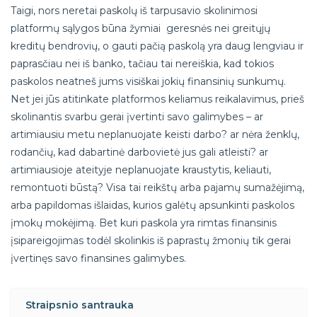
Taigi, nors neretai paskolų iš tarpusavio skolinimosi
platformų sąlygos būna žymiai geresnės nei greitųjų
kreditų bendrovių, o gauti pačią paskolą yra daug lengviau ir
paprasčiau nei iš banko, tačiau tai nereiškia, kad tokios
paskolos neatneš jums visiškai jokių finansinių sunkumų.
Net jei jūs atitinkate platformos keliamus reikalavimus, prieš
skolinantis svarbu gerai įvertinti savo galimybes – ar
artimiausiu metu neplanuojate keisti darbo? ar nėra ženklų,
rodančių, kad dabartinė darbovietė jus gali atleisti? ar
artimiausioje ateityje neplanuojate kraustytis, keliauti,
remontuoti būstą? Visa tai reikštų arba pajamų sumažėjimą,
arba papildomas išlaidas, kurios galėtų apsunkinti paskolos
įmokų mokėjimą. Bet kuri paskola yra rimtas finansinis
įsipareigojimas todėl skolinkis iš paprastų žmonių tik gerai
įvertinęs savo finansines galimybes.
Straipsnio santrauka