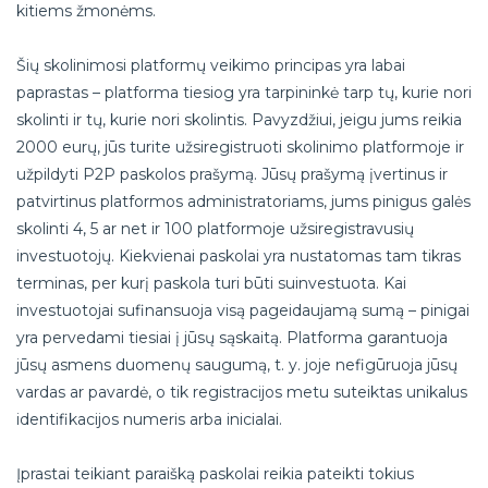
kitiems žmonėms.
Šių skolinimosi platformų veikimo principas yra labai
paprastas – platforma tiesiog yra tarpininkė tarp tų, kurie nori
skolinti ir tų, kurie nori skolintis. Pavyzdžiui, jeigu jums reikia
2000 eurų, jūs turite užsiregistruoti skolinimo platformoje ir
užpildyti P2P paskolos prašymą. Jūsų prašymą įvertinus ir
patvirtinus platformos administratoriams, jums pinigus galės
skolinti 4, 5 ar net ir 100 platformoje užsiregistravusių
investuotojų. Kiekvienai paskolai yra nustatomas tam tikras
terminas, per kurį paskola turi būti suinvestuota. Kai
investuotojai sufinansuoja visą pageidaujamą sumą – pinigai
yra pervedami tiesiai į jūsų sąskaitą. Platforma garantuoja
jūsų asmens duomenų saugumą, t. y. joje nefigūruoja jūsų
vardas ar pavardė, o tik registracijos metu suteiktas unikalus
identifikacijos numeris arba inicialai.
Įprastai teikiant paraišką paskolai reikia pateikti tokius