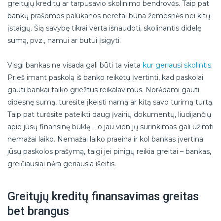
greitųjų kreditų ar tarpusavio skolinimo bendrovės. Taip pat
bankų prašomos palūkanos neretai būna žemesnės nei kitų
įstaigų. Šią savybę tikrai verta išnaudoti, skolinantis didelę
sumą, pvz., namui ar butui įsigyti.
Visgi bankas ne visada gali būti ta vieta
kur geriausi skolintis
.
Prieš imant paskolą iš banko reikėtų įvertinti, kad paskolai
gauti bankai taiko griežtus reikalavimus. Norėdami gauti
didesnę sumą, turėsite įkeisti namą ar kitą savo turimą turtą.
Taip pat turėsite pateikti daug įvairių dokumentų, liudijančių
apie jūsų finansinę būklę – o jau vien jų surinkimas gali užimti
nemažai laiko. Nemažai laiko praeina ir kol bankas įvertina
jūsų paskolos prašymą, taigi jei pinigų reikia greitai – bankas,
greičiausiai nėra geriausia išeitis.
Greitųjų kreditų finansavimas greitas
bet brangus