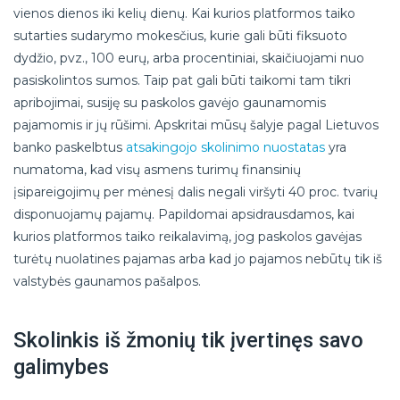
vienos dienos iki kelių dienų. Kai kurios platformos taiko
sutarties sudarymo mokesčius, kurie gali būti fiksuoto
dydžio, pvz., 100 eurų, arba procentiniai, skaičiuojami nuo
pasiskolintos sumos. Taip pat gali būti taikomi tam tikri
apribojimai, susiję su paskolos gavėjo gaunamomis
pajamomis ir jų rūšimi. Apskritai mūsų šalyje pagal Lietuvos
banko paskelbtus
atsakingojo skolinimo nuostatas
yra
numatoma, kad visų asmens turimų finansinių
įsipareigojimų per mėnesį dalis negali viršyti 40 proc. tvarių
disponuojamų pajamų. Papildomai apsidrausdamos, kai
kurios platformos taiko reikalavimą, jog paskolos gavėjas
turėtų nuolatines pajamas arba kad jo pajamos nebūtų tik iš
valstybės gaunamos pašalpos.
Skolinkis iš žmonių tik įvertinęs savo
galimybes