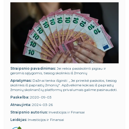
Straipsnio pavadinimas:
Jei reikia pasiskolinti pigiau ir
geromis sąlygomis, tiesiog skolinkis iš žmonių
Aprašymas:
Dažnai tenka išgirsti: „Jei prireikė paskolos, tiesiog
skolinkis iš paprastų žmonių“. Apžvelkime kokiais iš paprastų
žmonių skolinančių platformų privalumais galime pasinaudoti.
Paskelba:
2020-09-03
Atnaujinta:
2024-03-26
Straipsnio autorius:
Investicijos ir Finansai
Leidėjas:
Investicijos ir Finansai