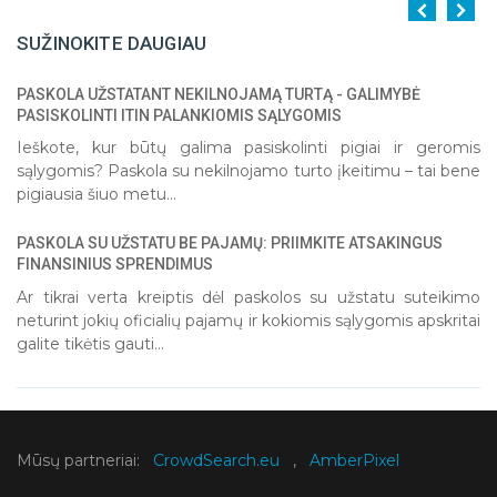
SUŽINOKITE DAUGIAU
PASKOLA UŽSTATANT NEKILNOJAMĄ TURTĄ - GALIMYBĖ
1
2
3
4
5
PASISKOLINTI ITIN PALANKIOMIS SĄLYGOMIS
Ieškote, kur būtų galima pasiskolinti pigiai ir geromis
sąlygomis? Paskola su nekilnojamo turto įkeitimu – tai bene
pigiausia šiuo metu...
PASKOLA SU UŽSTATU BE PAJAMŲ: PRIIMKITE ATSAKINGUS
FINANSINIUS SPRENDIMUS
Ar tikrai verta kreiptis dėl paskolos su užstatu suteikimo
neturint jokių oficialių pajamų ir kokiomis sąlygomis apskritai
galite tikėtis gauti...
Mūsų partneriai:
CrowdSearch.eu
,
AmberPixel