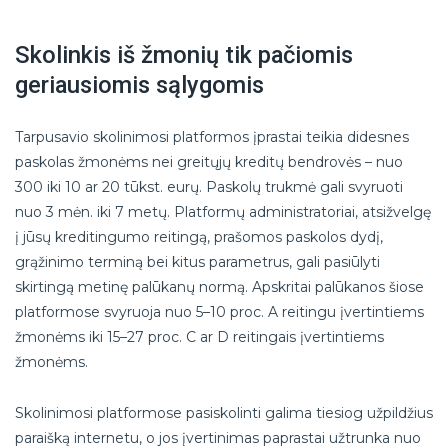
Skolinkis iš žmonių tik pačiomis
geriausiomis sąlygomis
Tarpusavio skolinimosi platformos įprastai teikia didesnes
paskolas žmonėms nei greitųjų kreditų bendrovės – nuo
300 iki 10 ar 20 tūkst. eurų. Paskolų trukmė gali svyruoti
nuo 3 mėn. iki 7 metų. Platformų administratoriai, atsižvelgę
į jūsų kreditingumo reitingą, prašomos paskolos dydį,
grąžinimo terminą bei kitus parametrus, gali pasiūlyti
skirtingą metinę palūkanų normą. Apskritai palūkanos šiose
platformose svyruoja nuo 5–10 proc. A reitingu įvertintiems
žmonėms iki 15–27 proc. C ar D reitingais įvertintiems
žmonėms.
Skolinimosi platformose pasiskolinti galima tiesiog užpildžius
paraišką internetu, o jos įvertinimas paprastai užtrunka nuo