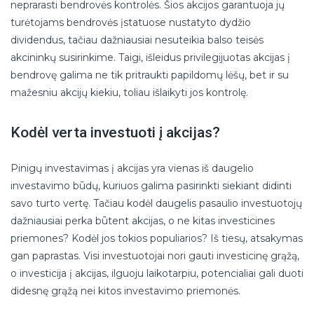
neprarasti bendrovės kontrolės. Šios akcijos garantuoja jų
turėtojams bendrovės įstatuose nustatyto dydžio
dividendus, tačiau dažniausiai nesuteikia balso teisės
akcininkų susirinkime. Taigi, išleidus privilegijuotas akcijas į
bendrovę galima ne tik pritraukti papildomų lėšų, bet ir su
mažesniu akcijų kiekiu, toliau išlaikyti jos kontrolę.
Kodėl verta investuoti į akcijas?
Pinigų investavimas į akcijas yra vienas iš daugelio
investavimo būdų, kuriuos galima pasirinkti siekiant didinti
savo turto vertę. Tačiau kodėl daugelis pasaulio investuotojų
dažniausiai perka būtent akcijas, o ne kitas investicines
priemones? Kodėl jos tokios populiarios? Iš tiesų, atsakymas
gan paprastas. Visi investuotojai nori gauti investicinę grąžą,
o investicija į akcijas, ilguoju laikotarpiu, potencialiai gali duoti
didesnę grąžą nei kitos investavimo priemonės.