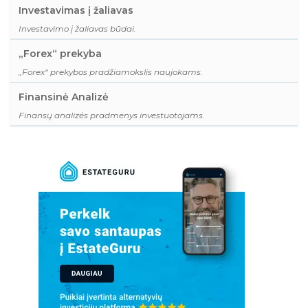
Investavimas į žaliavas
Investavimo į žaliavas būdai.
„Forex“ prekyba
„Forex“ prekybos pradžiamokslis naujokams.
Finansinė Analizė
Finansų analizės pradmenys investuotojams.