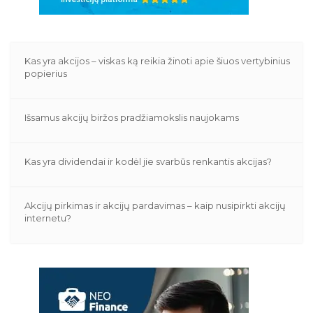
Kas yra akcijos – viskas ką reikia žinoti apie šiuos vertybinius
popierius
Išsamus akcijų biržos pradžiamokslis naujokams
Kas yra dividendai ir kodėl jie svarbūs renkantis akcijas?
Akcijų pirkimas ir akcijų pardavimas – kaip nusipirkti akcijų
internetu?