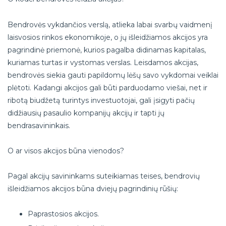
Bendrovės vykdančios verslą, atlieka labai svarbų vaidmenį
laisvosios rinkos ekonomikoje, o jų išleidžiamos akcijos yra
pagrindinė priemonė, kurios pagalba didinamas kapitalas,
kuriamas turtas ir vystomas verslas. Leisdamos akcijas,
bendrovės siekia gauti papildomų lėšų savo vykdomai veiklai
plėtoti. Kadangi akcijos gali būti parduodamo viešai, net ir
ribotą biudžetą turintys investuotojai, gali įsigyti pačių
didžiausių pasaulio kompanijų akcijų ir tapti jų
bendrasavininkais.
O ar visos akcijos būna vienodos?
Pagal akcijų savininkams suteikiamas teises, bendrovių
išleidžiamos akcijos būna dviejų pagrindinių rūšių:
Paprastosios akcijos.