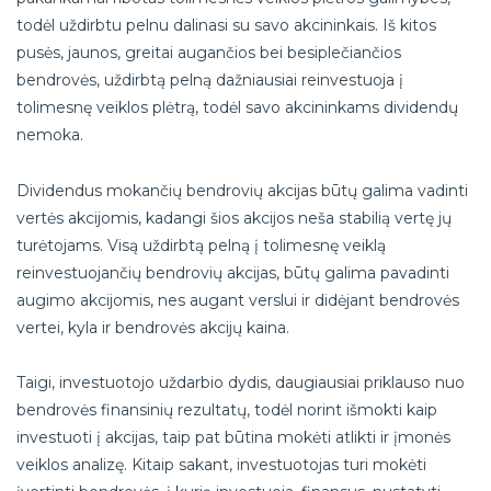
todėl uždirbtu pelnu dalinasi su savo akcininkais. Iš kitos
pusės, jaunos, greitai augančios bei besiplečiančios
bendrovės, uždirbtą pelną dažniausiai reinvestuoja į
tolimesnę veiklos plėtrą, todėl savo akcininkams dividendų
nemoka.
Dividendus mokančių bendrovių akcijas būtų galima vadinti
vertės akcijomis, kadangi šios akcijos neša stabilią vertę jų
turėtojams. Visą uždirbtą pelną į tolimesnę veiklą
reinvestuojančių bendrovių akcijas, būtų galima pavadinti
augimo akcijomis, nes augant verslui ir didėjant bendrovės
vertei, kyla ir bendrovės akcijų kaina.
Taigi, investuotojo uždarbio dydis, daugiausiai priklauso nuo
bendrovės finansinių rezultatų, todėl norint išmokti kaip
investuoti į akcijas, taip pat būtina mokėti atlikti ir įmonės
veiklos analizę. Kitaip sakant, investuotojas turi mokėti