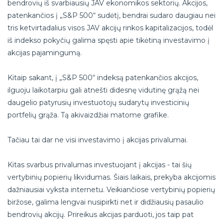
bendrovių iš svarbiausių JAV ekonomikos sektorių. Akcijos,
patenkančios į „S&P 500“ sudėtį, bendrai sudaro daugiau nei
tris ketvirtadalius visos JAV akcijų rinkos kapitalizacijos, todėl
iš indekso pokyčių galima spęsti apie tikėtiną investavimo į
akcijas pajamingumą.
Kitaip sakant, į „S&P 500“ indeksą patenkančios akcijos,
ilguoju laikotarpiu gali atnešti didesnę vidutinę grąžą nei
daugelio patyrusių investuotojų sudarytų investicinių
portfelių grąža. Tą akivaizdžiai matome grafike.
Tačiau tai dar ne visi investavimo į akcijas privalumai.
Kitas svarbus privalumas investuojant į akcijas - tai šių
vertybinių popierių likvidumas. Šiais laikais, prekyba akcijomis
dažniausiai vyksta internetu. Veikiančiose vertybinių popierių
biržose, galima lengvai nusipirkti net ir didžiausių pasaulio
bendrovių akcijų. Prireikus akcijas parduoti, jos taip pat