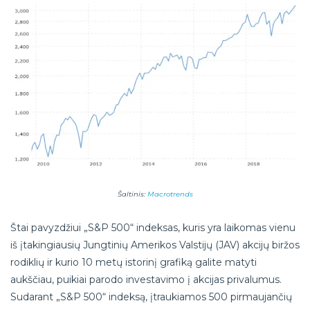
Šaltinis:
Macrotrends
Štai pavyzdžiui „S&P 500“ indeksas, kuris yra laikomas vienu
iš įtakingiausių Jungtinių Amerikos Valstijų (JAV) akcijų biržos
rodiklių ir kurio 10 metų istorinį grafiką galite matyti
aukščiau, puikiai parodo investavimo į akcijas privalumus.
Sudarant „S&P 500“ indeksą, įtraukiamos 500 pirmaujančių