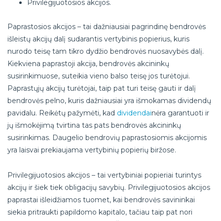
Privilegijuotosios akcijos.
Paprastosios akcijos – tai dažniausiai pagrindinę bendrovės
išleistų akcijų dalį sudarantis vertybinis popierius, kuris
nurodo teisę tam tikro dydžio bendrovės nuosavybės dalį.
Kiekviena paprastoji akcija, bendrovės akcininkų
susirinkimuose, suteikia vieno balso teisę jos turėtojui.
Paprastųjų akcijų turėtojai, taip pat turi teisę gauti ir dalį
bendrovės pelno, kuris dažniausiai yra išmokamas dividendų
pavidalu. Reikėtų pažymėti, kad
dividendai
nėra garantuoti ir
jų išmokėjimą tvirtina tas pats bendrovės akcininkų
susirinkimas. Daugelio bendrovių paprastosiomis akcijomis
yra laisvai prekiaujama vertybinių popierių biržose.
Privilegijuotosios akcijos – tai vertybiniai popieriai turintys
akcijų ir šiek tiek obligacijų savybių. Privilegijuotosios akcijos
paprastai išleidžiamos tuomet, kai bendrovės savininkai
siekia pritraukti papildomo kapitalo, tačiau taip pat nori