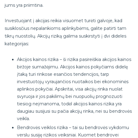
jums yra priimtina.
Investuojant į akcijas reikia visuomet turėti galvoje, kad
susiklosčius nepalankioms aplinkybėms, galite patirti tam
tikrų nuostolių. Akcijų riziką galima suskirstyti į dvi dideles
kategorijas:
Akcijos kainos rizika – ši rizika pasireiškia akcijos kainos
biržoje sumažėjimu. Akcijos kainos pokyčiams didelę
įtaką turi rinkose esančios tendencijos, tarp
investuotojų vyraujančios nuotaikos bei ekonominės
aplinkos pokyčiai. Apskritai, visa akcijų rinka nuolat
svyruoja ir jos pakilimų bei nuopuolių prognozuoti
tiesiog neįmanoma, todėl akcijos kainos rizika yra
daugiau susijusi su pačia akcijų rinka, nei su bendrovės
veikla.
Bendrovės veiklos rizika – tai su bendrovės vykdomu
verslu susiję rizikos veiksniai. Kuomet bendrovei