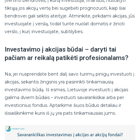
įvertinti bendrovės, į kurią investuoja, finansus, nustatyti
tikrąją jos akcijų vertę bei sugebėti prognozuoti, kaip šiai
bendrovei gali sektis ateityje. Atminkite, pirkdami akcijas, jūs
investuojate į verslą, todėl turite nuolat domėtis ir žinoti
verslo, į kurį investuojate, subtilybes.
Investavimo į akcijas būdai – daryti tai
pačiam ar reikalą patikėti profesionalams?
Na, jei nusprendėte bent dalį savo turimų pinigų investuoti į
akcijas, sekantis žingsnis yra pasirinkti tinkamiausią
investavimo būdą. Iš esmės, Lietuvoje investuoti į akcijas
galima dviem būdais – investuoti savarankiškai arba per
investicinius fondus. Aptarkime šiuos būdus detaliau ir
išsiaiškinkime kuris iš jų yra pats tinkamiausias jums.