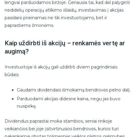
lengvai parduodamos biržoje. Geriausia tai, kad dėl palyginti
nedidelių operacijų atlikimo išlaidų, investavimas į akcijas
pasidarė prieinamas ne tik investuotojams, bet ir
paprastiems žmonėms.
Kaip uždirbti iš akcijų – renkamės vertę ar
augimą?
Investuotojai iš akcijų gali uždirbti dviem pagrindiniais
būdais:
Gaudami dividendais išmokamą bendrovės pelno dalį.
Parduodami akcijas didesne kaina, negu jas buvo
nusipirkę.
Dividendus paprastai moka stambios, seniai rinkoje
veikiančios bei joje įsitvirtinusios bendrovės, kurios turi
pakankamai ribotas tolimesnės veiklos plėtros galimybes,