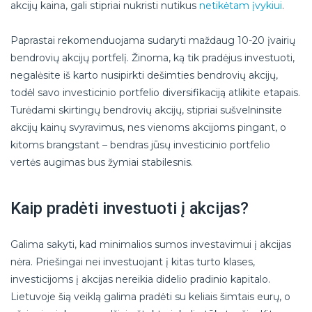
akcijų kaina, gali stipriai nukristi nutikus
netikėtam įvykiui
.
Paprastai rekomenduojama sudaryti maždaug 10-20 įvairių
bendrovių akcijų portfelį. Žinoma, ką tik pradėjus investuoti,
negalėsite iš karto nusipirkti dešimties bendrovių akcijų,
todėl savo investicinio portfelio diversifikaciją atlikite etapais.
Turėdami skirtingų bendrovių akcijų, stipriai sušvelninsite
akcijų kainų svyravimus, nes vienoms akcijoms pingant, o
kitoms brangstant – bendras jūsų investicinio portfelio
vertės augimas bus žymiai stabilesnis.
Kaip pradėti investuoti į akcijas?
Galima sakyti, kad minimalios sumos investavimui į akcijas
nėra. Priešingai nei investuojant į kitas turto klases,
investicijoms į akcijas nereikia didelio pradinio kapitalo.
Lietuvoje šią veiklą galima pradėti su keliais šimtais eurų, o