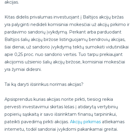
akcijas.
Kitas didelis privalumas investuojant į Baltijos akcijų biržas
yra palyginti nedideli komisiniai mokesčiai už akcijų pirkimo ir
pardavimo sandorių įvykdymą. Perkant arba parduodant
Baltijos šalių akcijų biržose listinguojamų bendrovių akcijas,
šiai dienai, už sandorio įvykdymą tektų sumokėti vidutiniškai
apie 0,25 proc. nuo sandorio vertės. Tuo tarpu prekiaujant
akcijomis užsienio šalių akcijų biržose, komisiniai mokesčiai
yra žymiai didesni.
Tai ką daryti išsirinkus norimas akcijas?
Apsisprendus kurias akcijas norite pirkti, tiesiog reikia
pervesti investavimui skirtas lėšas į atidarytą vertybinių
popierių sąskaitą ir savo išsirinktam finansų tarpininkui,
pateikti pavedimą pirkti akcijas.
Akcijų pirkimas
atliekamas
internetu, todėl sandoriai įvykdomi pakankamai greitai.