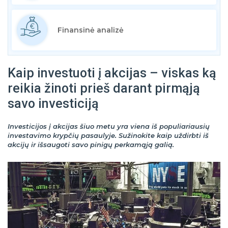
Finansinė analizė
Kaip investuoti į akcijas – viskas ką
reikia žinoti prieš darant pirmąją
savo investiciją
Investicijos į akcijas šiuo metu yra viena iš populiariausių
investavimo krypčių pasaulyje. Sužinokite kaip uždirbti iš
akcijų ir išsaugoti savo pinigų perkamąją galią.