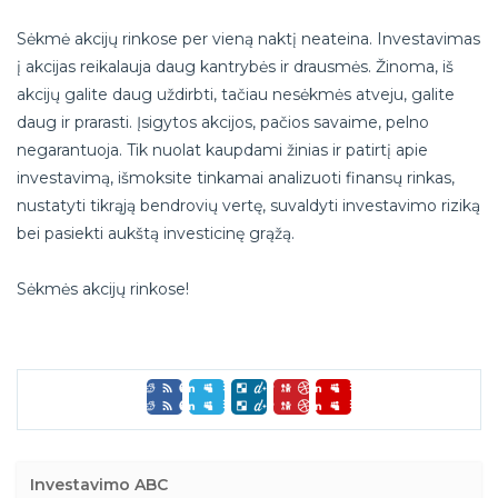
Sėkmė akcijų rinkose per vieną naktį neateina. Investavimas
į akcijas reikalauja daug kantrybės ir drausmės. Žinoma, iš
akcijų galite daug uždirbti, tačiau nesėkmės atveju, galite
daug ir prarasti. Įsigytos akcijos, pačios savaime, pelno
negarantuoja. Tik nuolat kaupdami žinias ir patirtį apie
investavimą, išmoksite tinkamai analizuoti finansų rinkas,
nustatyti tikrąją bendrovių vertę, suvaldyti investavimo riziką
bei pasiekti aukštą investicinę grąžą.
Sėkmės akcijų rinkose!
Investavimo ABC