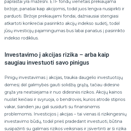
paprastai yra mažesni. ETF fondų vienetais prekiaujama
biržoje, panašiai kaip akcijomis, todėl juos lengva nusipirkti ir
parduoti. Biržoje prekiaujami fondai, dažniausiai stengiasi
atkartoti konkrečiai pasirinkto akcijų indekso sudėtį, todėl
jūsų investicijų pajamingumas bus labai panašus į pasirinkto
indekso rodiklius.
Investavimo į akcijas rizika – arba kaip
saugiau investuoti savo pinigus
Pinigų investavimas į akcijas, traukia daugelio investuotojų
dėmesį dėl galimybės gauti solidžią grąžą, tačiau didesnė
grąža yra neatsiejama ir nuo didesnės rizikos. Akcijų kainos
nuolat keičiasi ir svyruoja, o bendrovės, kurios atrodė stiprios
vakar, šiandien jau gali susidurti su finansinėmis
problemomis. Investicijos į akcijas – tai vienas iš rizikingesnių
investavimo būdų, todėl prieš pradedant investuoti, būtina
susipažinti su galimais rizikos veiksniais ir įsivertinti ar ši rizika