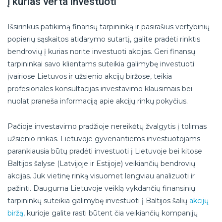
į kurias verta investuoti
Išsirinkus patikimą finansų tarpininką ir pasirašius vertybinių
popierių sąskaitos atidarymo sutartį, galite pradėti rinktis
bendrovių į kurias norite investuoti akcijas. Geri finansų
tarpininkai savo klientams suteikia galimybę investuoti
įvairiose Lietuvos ir užsienio akcijų biržose, teikia
profesionales konsultacijas investavimo klausimais bei
nuolat praneša informaciją apie akcijų rinkų pokyčius.
Pačioje investavimo pradžioje nereikėtų žvalgytis į tolimas
užsienio rinkas. Lietuvoje gyvenantiems investuotojams
parankiausia būtų pradėti investuoti į Lietuvoje bei kitose
Baltijos šalyse (Latvijoje ir Estijoje) veikiančių bendrovių
akcijas. Juk vietinę rinką visuomet lengviau analizuoti ir
pažinti. Dauguma Lietuvoje veiklą vykdančių finansinių
tarpininkų suteikia galimybę investuoti į Baltijos šalių
akcijų
biržą
, kurioje galite rasti būtent čia veikiančių kompanijų