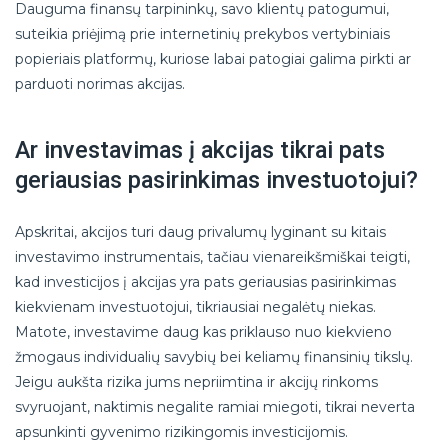
Dauguma finansų tarpininkų, savo klientų patogumui,
suteikia priėjimą prie internetinių prekybos vertybiniais
popieriais platformų, kuriose labai patogiai galima pirkti ar
parduoti norimas akcijas.
Ar investavimas į akcijas tikrai pats
geriausias pasirinkimas investuotojui?
Apskritai, akcijos turi daug privalumų lyginant su kitais
investavimo instrumentais, tačiau vienareikšmiškai teigti,
kad investicijos į akcijas yra pats geriausias pasirinkimas
kiekvienam investuotojui, tikriausiai negalėtų niekas.
Matote, investavime daug kas priklauso nuo kiekvieno
žmogaus individualių savybių bei keliamų finansinių tikslų.
Jeigu aukšta rizika jums nepriimtina ir akcijų rinkoms
svyruojant, naktimis negalite ramiai miegoti, tikrai neverta
apsunkinti gyvenimo rizikingomis investicijomis.