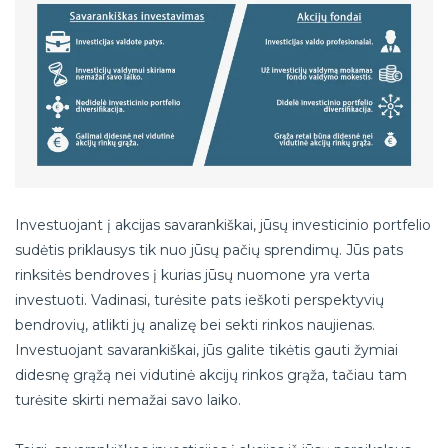
Investuojant į akcijas savarankiškai, jūsų investicinio portfelio
sudėtis priklausys tik nuo jūsų pačių sprendimų. Jūs pats
rinksitės bendroves į kurias jūsų nuomone yra verta
investuoti. Vadinasi, turėsite pats ieškoti perspektyvių
bendrovių, atlikti jų analizę bei sekti rinkos naujienas.
Investuojant savarankiškai, jūs galite tikėtis gauti žymiai
didesnę grąžą nei vidutinė akcijų rinkos grąža, tačiau tam
turėsite skirti nemažai savo laiko.