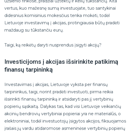
užsienio rinkose, pradžiai užtektų ir kelių tūkstančių. Kita
vertus, kuo mažesnę sumą investuojate, tuo santykinai
didesnius komisinius mokesčius tenka mokėti, todėl
Lietuvoje investavimą į akcijas, protingiausia būtų pradėti
maždaug su tūkstančiu eurų.
Taigi, ką reikėtų daryti nusprendus įsigyti akcijų?
Investicijoms į akcijas išsirinkite patikimą
finansų tarpininką
Investavimas į akcijas, Lietuvoje vyksta per finansų
tarpininkus, taigi, norint pradėti investuoti, pirma reikia
išsirinkti finansų tarpininką ir atsidaryti pas jį vertybinių
popierių sąskaitą. Dalykas tas, kad visi Lietuvoje veikiančių
akcinių bendrovių vertybiniai popieriai yra ne materialūs, o
elektroniniai, todėl investuotojų įsigytos akcijos, fiksuojamos
įrašais jų vardu atidaromose asmeninėse vertybinių popierių