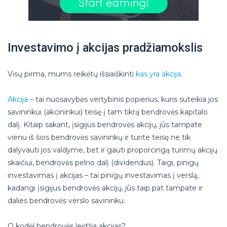
Investavimo į akcijas pradžiamokslis
Visų pirma, mums reikėtų išsiaiškinti
kas yra akcija
.
Akcija
– tai nuosavybės vertybinis popierius, kuris suteikia jos
savininkui (akcininkui) teisę į tam tikrą bendrovės kapitalo
dalį. Kitaip sakant, įsigijus bendrovės akcijų, jūs tampate
vienu iš šios bendrovės savininkų ir turite teisę ne tik
dalyvauti jos valdyme, bet ir gauti proporcingą turimų akcijų
skaičiui, bendrovės pelno dalį (dividendus). Taigi, pinigų
investavimas į akcijas – tai pinigų investavimas į verslą,
kadangi įsigijus bendrovės akcijų, jūs taip pat tampate ir
dalies bendrovės verslo savininku.
O kodėl bendrovės leidžia akcijas?