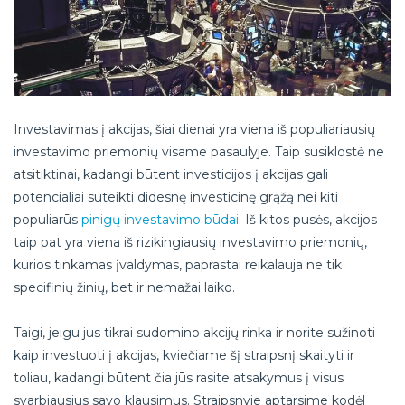
Investavimas į akcijas, šiai dienai yra viena iš populiariausių
investavimo priemonių visame pasaulyje. Taip susiklostė ne
atsitiktinai, kadangi būtent investicijos į akcijas gali
potencialiai suteikti didesnę investicinę grąžą nei kiti
populiarūs
pinigų investavimo būdai
. Iš kitos pusės, akcijos
taip pat yra viena iš rizikingiausių investavimo priemonių,
kurios tinkamas įvaldymas, paprastai reikalauja ne tik
specifinių žinių, bet ir nemažai laiko.
Taigi, jeigu jus tikrai sudomino akcijų rinka ir norite sužinoti
kaip investuoti į akcijas, kviečiame šį straipsnį skaityti ir
toliau, kadangi būtent čia jūs rasite atsakymus į visus
svarbiausius savo klausimus. Straipsnyje aptarsime kodėl