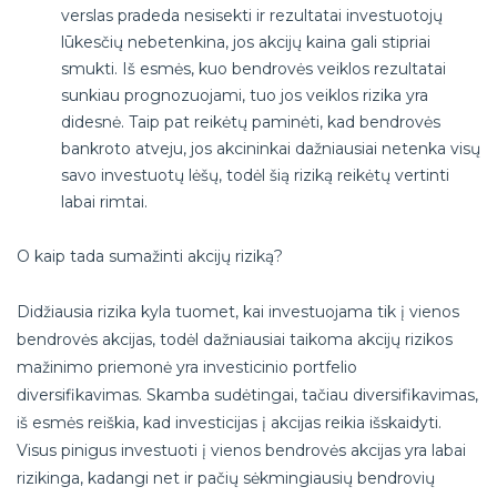
verslas pradeda nesisekti ir rezultatai investuotojų
lūkesčių nebetenkina, jos akcijų kaina gali stipriai
smukti. Iš esmės, kuo bendrovės veiklos rezultatai
sunkiau prognozuojami, tuo jos veiklos rizika yra
didesnė. Taip pat reikėtų paminėti, kad bendrovės
bankroto atveju, jos akcininkai dažniausiai netenka visų
savo investuotų lėšų, todėl šią riziką reikėtų vertinti
labai rimtai.
O kaip tada sumažinti akcijų riziką?
Didžiausia rizika kyla tuomet, kai investuojama tik į vienos
bendrovės akcijas, todėl dažniausiai taikoma akcijų rizikos
mažinimo priemonė yra investicinio portfelio
diversifikavimas. Skamba sudėtingai, tačiau diversifikavimas,
iš esmės reiškia, kad investicijas į akcijas reikia išskaidyti.
Visus pinigus investuoti į vienos bendrovės akcijas yra labai
rizikinga, kadangi net ir pačių sėkmingiausių bendrovių