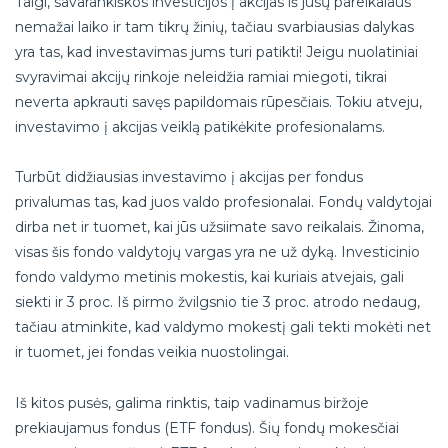
Taigi, savarankiškos investicijos į akcijas iš jūsų pareikalaus
nemažai laiko ir tam tikrų žinių, tačiau svarbiausias dalykas
yra tas, kad investavimas jums turi patikti! Jeigu nuolatiniai
svyravimai akcijų rinkoje neleidžia ramiai miegoti, tikrai
neverta apkrauti savęs papildomais rūpesčiais. Tokiu atveju,
investavimo į akcijas veiklą patikėkite profesionalams.
Turbūt didžiausias investavimo į akcijas per fondus
privalumas tas, kad juos valdo profesionalai. Fondų valdytojai
dirba net ir tuomet, kai jūs užsiimate savo reikalais. Žinoma,
visas šis fondo valdytojų vargas yra ne už dyką. Investicinio
fondo valdymo metinis mokestis, kai kuriais atvejais, gali
siekti ir 3 proc. Iš pirmo žvilgsnio tie 3 proc. atrodo nedaug,
tačiau atminkite, kad valdymo mokestį gali tekti mokėti net
ir tuomet, jei fondas veikia nuostolingai.
Iš kitos pusės, galima rinktis, taip vadinamus biržoje
prekiaujamus fondus (ETF fondus). Šių fondų mokesčiai