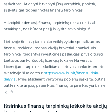
sąskaitose. Atidaryti ir tvarkyti jūsų vertybinių popierių
sąskaitą gali tik pasirinktas finansų tarpininkas.
Atkreipkite dėmesį, finansų tarpininką reikia rinktis labai
atsakingai, nes būtent pas jį laikysite savo pinigus!
Lietuvoje finansų tarpininko veiklą vykdo specializuotos
finansų maklerio įmonės, akcijų brokeriai ir bankai. Visi
tarpininkai, teikiantys investicines paslaugas, privalo turėti
Lietuvos banko išduotą licenciją tokia veikla verstis.
Licencijuoti tarpininkai skelbiami Lietuvos banko interneto
svetainėje šiuo adresu:
https://www.lb.lt/lt/finansu-rinku-
dalyviai
. Prieš atsidarant vertybinių popierių sąskaitą, būtinai
patikrinkite ar jūsų pasirinktas finansų tarpininkas yra šiame
sąraše!
Išsirinkus finansų tarpininką ieškokite akcijų