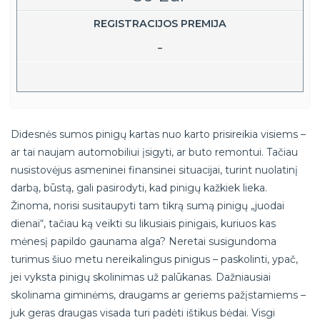
REGISTRACIJOS PREMIJA
-
Didesnės sumos pinigų kartas nuo karto prisireikia visiems –
ar tai naujam automobiliui įsigyti, ar buto remontui. Tačiau
nusistovėjus asmeninei finansinei situacijai, turint nuolatinį
darbą, būstą, gali pasirodyti, kad pinigų kažkiek lieka.
Žinoma, norisi susitaupyti tam tikrą sumą pinigų „juodai
dienai“, tačiau ką veikti su likusiais pinigais, kuriuos kas
mėnesį papildo gaunama alga? Neretai susigundoma
turimus šiuo metu nereikalingus pinigus – paskolinti, ypač,
jei vyksta pinigų skolinimas už palūkanas. Dažniausiai
skolinama giminėms, draugams ar geriems pažįstamiems –
juk geras draugas visada turi padėti ištikus bėdai. Visgi