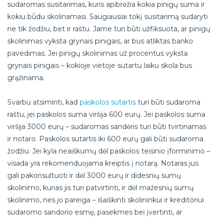
sudaromas susitarimas, kuris apibrėžia kokia pinigų suma ir
kokiu būdu skolinamasi. Saugiausiai tokį susitarimą sudaryti
ne tik žodžiu, bet ir raštu. Jame turi būti užfiksuota, ar pinigų
skolinimas vyksta grynais pinigais, ar bus atliktas banko
pavedimas. Jei pinigų skolinimas už procentus vyksta
grynais pinigais – kokioje vietoje sutartu laiku skola bus
grąžinama.
Svarbu atsiminti, kad
paskolos sutartis
turi būti sudaroma
raštu, jei paskolos suma viršija 600 eurų. Jei paskolos suma
viršija 3000 eurų – sudaromas sandėris turi būti tvirtinamas
ir notaro. Paskolos sutartis iki 600 eurų gali būti sudaroma
žodžiu. Jei kyla neaiškumų dėl paskolos teisinio įforminimo –
visada yra rekomenduojama kreiptis į notarą. Notaras jus
gali pakonsultuoti ir dėl 3000 eurų ir didesnių sumų
skolinimo, kurias jis turi patvirtinti, ir dėl mažesnių sumų
skolinimo, nes jo pareiga – išaiškinti skolininkui ir kreditoriui
sudaromo sandorio esmę, pasekmes bei įvertinti, ar