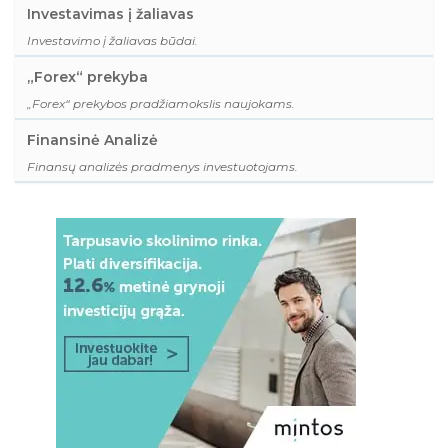
Investavimas į žaliavas
Investavimo į žaliavas būdai.
„Forex“ prekyba
„Forex“ prekybos pradžiamokslis naujokams.
Finansinė Analizė
Finansų analizės pradmenys investuotojams.