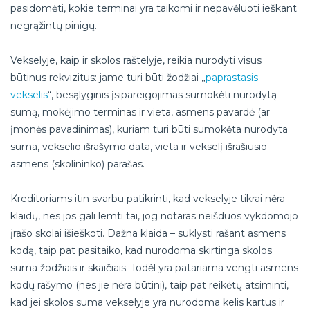
pasidomėti, kokie terminai yra taikomi ir nepavėluoti ieškant
negrąžintų pinigų.
Vekselyje, kaip ir skolos raštelyje, reikia nurodyti visus
būtinus rekvizitus: jame turi būti žodžiai „
paprastasis
vekselis
“, besąlyginis įsipareigojimas sumokėti nurodytą
sumą, mokėjimo terminas ir vieta, asmens pavardė (ar
įmonės pavadinimas), kuriam turi būti sumokėta nurodyta
suma, vekselio išrašymo data, vieta ir vekselį išrašiusio
asmens (skolininko) parašas.
Kreditoriams itin svarbu patikrinti, kad vekselyje tikrai nėra
klaidų, nes jos gali lemti tai, jog notaras neišduos vykdomojo
įrašo skolai išieškoti. Dažna klaida – suklysti rašant asmens
kodą, taip pat pasitaiko, kad nurodoma skirtinga skolos
suma žodžiais ir skaičiais. Todėl yra patariama vengti asmens
kodų rašymo (nes jie nėra būtini), taip pat reikėtų atsiminti,
kad jei skolos suma vekselyje yra nurodoma kelis kartus ir