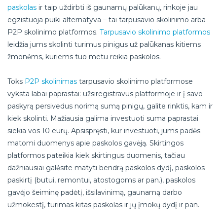
paskolas
ir taip uždirbti iš gaunamų palūkanų, rinkoje jau
egzistuoja puiki alternatyva – tai tarpusavio skolinimo arba
P2P skolinimo platformos.
Tarpusavio skolinimo platformos
leidžia jums skolinti turimus pinigus už palūkanas kitiems
žmonėms, kuriems tuo metu reikia paskolos.
Toks
P2P skolinimas
tarpusavio skolinimo platformose
vyksta labai paprastai: užsiregistravus platformoje ir į savo
paskyrą persivedus norimą sumą pinigų, galite rinktis, kam ir
kiek skolinti. Mažiausia galima investuoti suma paprastai
siekia vos 10 eurų. Apsispręsti, kur investuoti, jums padės
matomi duomenys apie paskolos gavėją. Skirtingos
platformos pateikia kiek skirtingus duomenis, tačiau
dažniausiai galėsite matyti bendrą paskolos dydį, paskolos
paskirtį (butui, remontui, atostogoms ar pan.), paskolos
gavėjo šeiminę padėtį, išsilavinimą, gaunamą darbo
užmokestį, turimas kitas paskolas ir jų įmokų dydį ir pan.