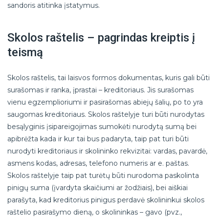
sandoris atitinka įstatymus.
Skolos raštelis – pagrindas kreiptis į
teismą
Skolos raštelis, tai laisvos formos dokumentas, kuris gali būti
surašomas ir ranka, įprastai – kreditoriaus. Jis surašomas
vienu egzemplioriumi ir pasirašomas abiejų šalių, po to yra
saugomas kreditoriaus. Skolos raštelyje turi būti nurodytas
besąlyginis įsipareigojimas sumokėti nurodytą sumą bei
apibrėžta kada ir kur tai bus padaryta, taip pat turi būti
nurodyti kreditoriaus ir skolininko rekvizitai: vardas, pavardė,
asmens kodas, adresas, telefono numeris ar e. paštas.
Skolos raštelyje taip pat turėtų būti nurodoma paskolinta
pinigų suma (įvardyta skaičiumi ar žodžiais), bei aiškiai
parašyta, kad kreditorius pinigus perdavė skolininkui skolos
raštelio pasirašymo dieną, o skolininkas – gavo (pvz.,