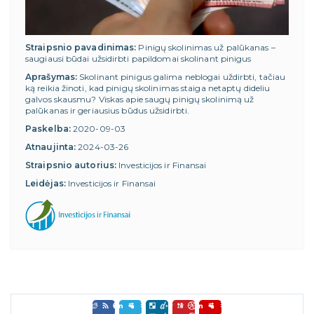
Straipsnio pavadinimas:
Pinigų skolinimas už palūkanas –
saugiausi būdai užsidirbti papildomai skolinant pinigus
Aprašymas:
Skolinant pinigus galima neblogai uždirbti, tačiau
ką reikia žinoti, kad pinigų skolinimas staiga netaptų dideliu
galvos skausmu? Viskas apie saugų pinigų skolinimą už
palūkanas ir geriausius būdus užsidirbti.
Paskelba:
2020-09-03
Atnaujinta:
2024-03-26
Straipsnio autorius:
Investicijos ir Finansai
Leidėjas:
Investicijos ir Finansai