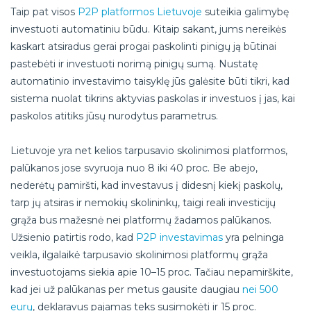
Taip pat visos
P2P platformos Lietuvoje
suteikia galimybę
investuoti automatiniu būdu. Kitaip sakant, jums nereikės
kaskart atsiradus gerai progai paskolinti pinigų ją būtinai
pastebėti ir investuoti norimą pinigų sumą. Nustatę
automatinio investavimo taisyklę jūs galėsite būti tikri, kad
sistema nuolat tikrins aktyvias paskolas ir investuos į jas, kai
paskolos atitiks jūsų nurodytus parametrus.
Lietuvoje yra net kelios tarpusavio skolinimosi platformos,
palūkanos jose svyruoja nuo 8 iki 40 proc. Be abejo,
nederėtų pamiršti, kad investavus į didesnį kiekį paskolų,
tarp jų atsiras ir nemokių skolininkų, taigi reali investicijų
grąža bus mažesnė nei platformų žadamos palūkanos.
Užsienio patirtis rodo, kad
P2P investavimas
yra pelninga
veikla, ilgalaikė tarpusavio skolinimosi platformų grąža
investuotojams siekia apie 10–15 proc. Tačiau nepamirškite,
kad jei už palūkanas per metus gausite daugiau
nei 500
eurų
, deklaravus pajamas teks susimokėti ir 15 proc.