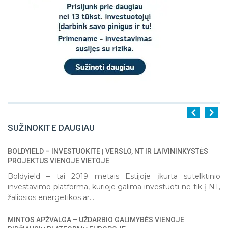
SUŽINOKITE DAUGIAU
BOLDYIELD – INVESTUOKITE Į VERSLO, NT IR LAIVININKYSTĖS
1
2
3
4
5
PROJEKTUS VIENOJE VIETOJE
Boldyield – tai 2019 metais Estijoje įkurta sutelktinio
investavimo platforma, kurioje galima investuoti ne tik į NT,
žaliosios energetikos ar...
MINTOS APŽVALGA – UŽDARBIO GALIMYBĖS VIENOJE