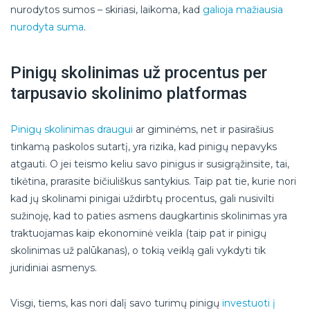
nurodytos sumos – skiriasi, laikoma, kad
galioja mažiausia
nurodyta suma
.
Pinigų skolinimas už procentus per
tarpusavio skolinimo platformas
Pinigų skolinimas draugui
ar giminėms, net ir pasirašius
tinkamą paskolos sutartį, yra rizika, kad pinigų nepavyks
atgauti. O jei teismo keliu savo pinigus ir susigrąžinsite, tai,
tikėtina, prarasite bičiuliškus santykius. Taip pat tie, kurie nori
kad jų skolinami pinigai uždirbtų procentus, gali nusivilti
sužinoję, kad to paties asmens daugkartinis skolinimas yra
traktuojamas kaip ekonominė veikla (taip pat ir pinigų
skolinimas už palūkanas), o tokią veiklą gali vykdyti tik
juridiniai asmenys.
Visgi, tiems, kas nori dalį savo turimų pinigų
investuoti į