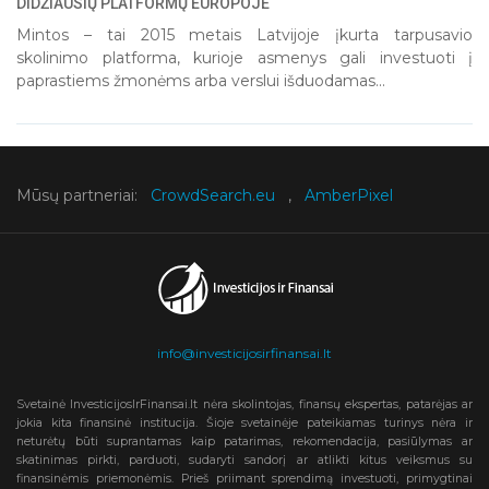
DIDŽIAUSIŲ PLATFORMŲ EUROPOJE
Mintos – tai 2015 metais Latvijoje įkurta tarpusavio
skolinimo platforma, kurioje asmenys gali investuoti į
paprastiems žmonėms arba verslui išduodamas...
Mūsų partneriai:
CrowdSearch.eu
,
AmberPixel
info@investicijosirfinansai.lt
Svetainė InvesticijosIrFinansai.lt nėra skolintojas, finansų ekspertas, patarėjas ar
jokia kita finansinė institucija. Šioje svetainėje pateikiamas turinys nėra ir
neturėtų būti suprantamas kaip patarimas, rekomendacija, pasiūlymas ar
skatinimas pirkti, parduoti, sudaryti sandorį ar atlikti kitus veiksmus su
finansinėmis priemonėmis. Prieš priimant sprendimą investuoti, primygtinai