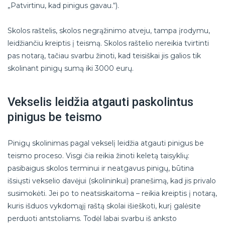
„Patvirtinu, kad pinigus gavau.“).
Skolos raštelis, skolos negrąžinimo atveju, tampa įrodymu,
leidžiančiu kreiptis į teismą. Skolos raštelio nereikia tvirtinti
pas notarą, tačiau svarbu žinoti, kad teisiškai jis galios tik
skolinant pinigų sumą iki 3000 eurų.
Vekselis leidžia atgauti paskolintus
pinigus be teismo
Pinigų skolinimas pagal vekselį leidžia atgauti pinigus be
teismo proceso. Visgi čia reikia žinoti keletą taisyklių:
pasibaigus skolos terminui ir neatgavus pinigų, būtina
išsiųsti vekselio davėjui (skolininkui) pranešimą, kad jis privalo
susimokėti. Jei po to neatsiskaitoma – reikia kreiptis į notarą,
kuris išduos vykdomąjį raštą skolai išieškoti, kurį galėsite
perduoti antstoliams. Todėl labai svarbu iš anksto