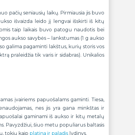
 pačių seniausių laikų. Pirmiausia jis buvo
kso išvaizda leido jį lengvai išskirti iš kitų
mis taip laikais buvo patogu naudotis bei
dingos aukso savybės – lankstumas (1 g aukso
kso galima pagaminti lakštus, kurių storis vos
ą praleidžia tik varis ir sidabras). Unikalios
jamas įvairiems papuošalams gaminti. Tiesa,
audojamas, nes jis yra gana minkštas ir
i papuošalai gaminami iš aukso ir kitų metalų
ms. Pavyzdžiui, šiuo metu populiarus baltasis
ų, tokių kaip
platina ir paladis
lydinys.