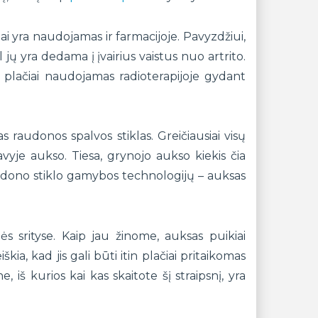
 yra naudojamas ir farmacijoje. Pavyzdžiui,
jų yra dedama į įvairius vaistus nuo artrito.
s plačiai naudojamas radioterapijoje gydant
audonos spalvos stiklas. Greičiausiai visų
avyje aukso. Tiesa, grynojo aukso kiekis čia
raudono stiklo gamybos technologijų – auksas
ės srityse. Kaip jau žinome, auksas puikiai
škia, kad jis gali būti itin plačiai pritaikomas
, iš kurios kai kas skaitote šį straipsnį, yra