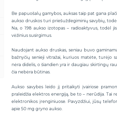
Be papuošalų gamybos, auksas taip pat gana plačiai
aukso druskos turi priešuždegiminių savybių, todėl 
Na, o 198 aukso izotopas – radioaktyvus, todėl ji
vėžinius susirgimus.
Naudojant aukso druskas, seniau buvo gaminamas r
bažnyčių senieji vitražai, kuriuos matėte, turėjo s
nėra didelis, o šiandien yra ir daugiau skirtingų 
čia nebėra būtinas.
Aukso savybės leido jį pritaikyti įvairiose pramon
praleidžia elektros energiją, be to – nerūdija. Tai rei
elektronikos įrenginiuose. Pavyzdžiui, jūsų telefone
apie 50 mg gryno aukso.