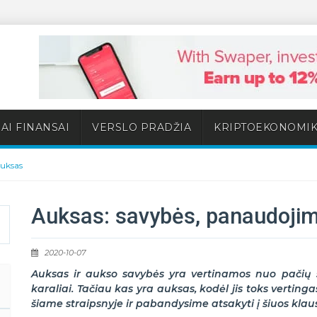
AI FINANSAI
VERSLO PRADŽIA
KRIPTOEKONOMI
uksas
Auksas: savybės, panaudojima
2020-10-07
Auksas ir aukso savybės yra vertinamos nuo pačių se
karaliai. Tačiau kas yra auksas, kodėl jis toks vertingas
šiame straipsnyje ir pabandysime atsakyti į šiuos klau