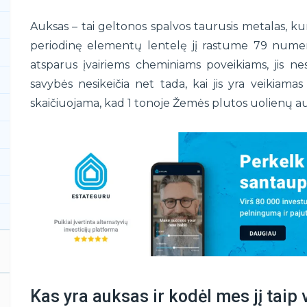
Auksas – tai geltonos spalvos taurusis metalas, ku
periodinę elementų lentelę jį rastume 79 numer
atsparus įvairiems cheminiams poveikiams, jis ne
savybės nesikeičia net tada, kai jis yra veikiama
skaičiuojama, kad 1 tonoje Žemės plutos uolienų a
Kas yra auksas ir kodėl mes jį taip