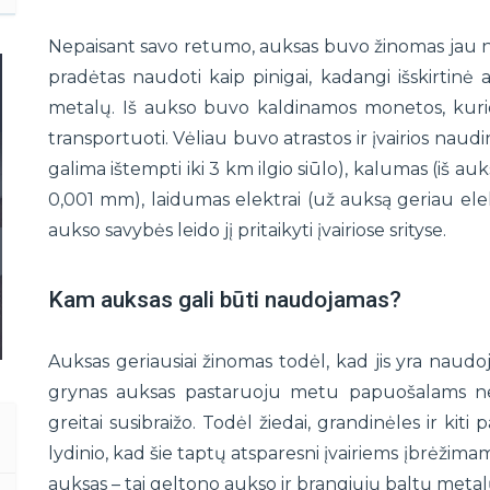
Nepaisant savo retumo, auksas buvo žinomas jau nuo
pradėtas naudoti kaip pinigai, kadangi išskirtinė au
metalų. Iš aukso buvo kaldinamos monetos, kurio
transportuoti. Vėliau buvo atrastos ir įvairios nau
galima ištempti iki 3 km ilgio siūlo), kalumas (iš au
0,001 mm), laidumas elektrai (už auksą geriau elektr
aukso savybės leido jį pritaikyti įvairiose srityse.
Kam auksas gali būti naudojamas?
Auksas geriausiai žinomas todėl, kad jis yra naudo
grynas auksas pastaruoju metu papuošalams nen
greitai susibraižo. Todėl žiedai, grandinėles ir kit
lydinio, kad šie taptų atsparesni įvairiems įbrėžima
auksas – tai geltono aukso ir brangiųjų baltų metal