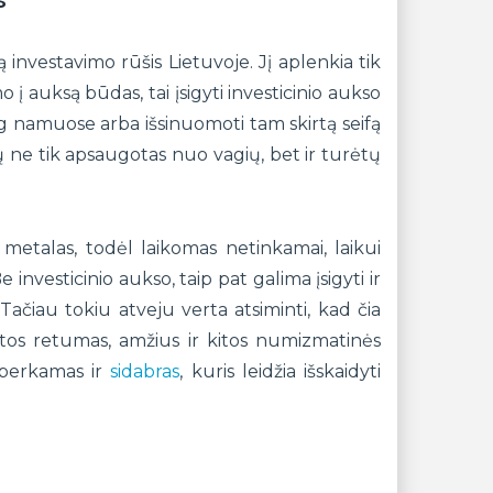
s
investavimo rūšis Lietuvoje. Jį aplenkia tik
 į auksą būdas, tai įsigyti investicinio aukso
iog namuose arba išsinuomoti tam skirtą seifą
ne tik apsaugotas nuo vagių, bet ir turėtų
etalas, todėl laikomas netinkamai, laikui
e investicinio aukso, taip pat galima įsigyti ir
ačiau tokiu atveju verta atsiminti, kad čia
etos retumas, amžius ir kitos numizmatinės
 perkamas ir
sidabras
, kuris leidžia išskaidyti