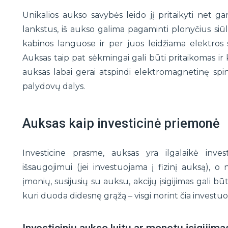
Unikalios aukso savybės leido jį pritaikyti net g
lankstus, iš aukso galima pagaminti plonyčius siūle
kabinos languose ir per juos leidžiama elektros s
Auksas taip pat sėkmingai gali būti pritaikomas ir
auksas labai gerai atspindi elektromagnetinę spin
palydovų dalys.
Auksas kaip investicinė priemonė
Investicine prasme, auksas yra ilgalaikė inves
išsaugojimui (jei investuojama į fizinį auksą), o
įmonių, susijusių su auksu, akcijų įsigijimas gali b
kuri duoda didesnę grąžą – visgi norint čia investuoti