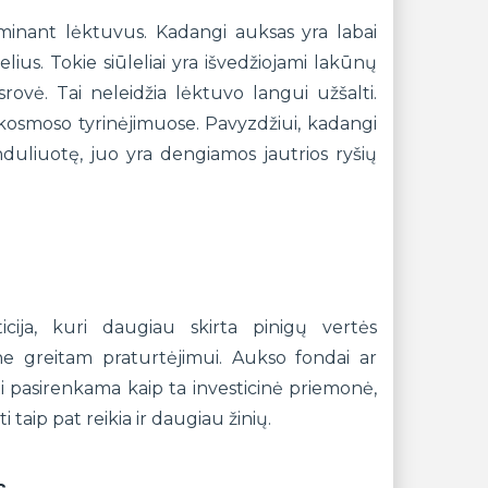
aminant lėktuvus. Kadangi auksas yra labai
lius. Tokie siūleliai yra išvedžiojami lakūnų
rovė. Tai neleidžia lėktuvo langui užšalti.
 kosmoso tyrinėjimuose. Pavyzdžiui, kadangi
duliuotę, juo yra dengiamos jautrios ryšių
ticija, kuri daugiau skirta pinigų vertės
 ne greitam praturtėjimui. Aukso fondai ar
ūti pasirenkama kaip ta investicinė priemonė,
 taip pat reikia ir daugiau žinių.