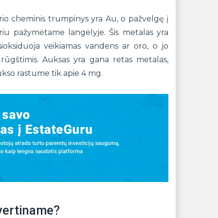
rio cheminis trumpinys yra Au, o pažvelgę į
iu pažymėtame langelyje. Šis metalas yra
sioksiduoja veikiamas vandens ar oro, o jo
s rūgštimis. Auksas yra gana retas metalas,
ukso rastume tik apie 4 mg.
 vertiname?