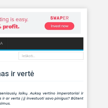
KA
Paieška
s ir vertė
niausių laikų. Auksą vertino imperatoriai ir
 ir ar verta į jį investuoti savo pinigus? Būtent
simus.