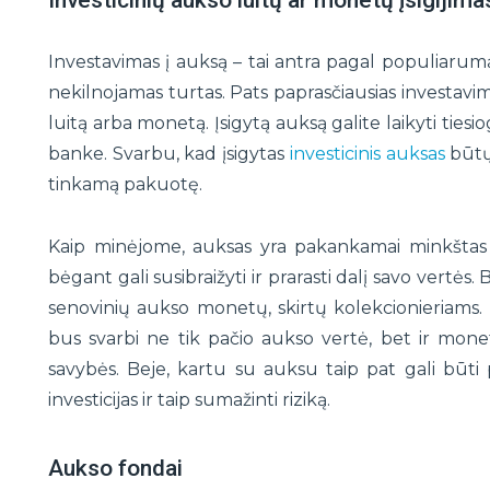
Investicinių aukso luitų ar monetų įsigijima
Investavimas į auksą – tai antra pagal populiarumą 
nekilnojamas turtas. Pats paprasčiausias investavimo
luitą arba monetą. Įsigytą auksą galite laikyti ties
banke. Svarbu, kad įsigytas
investicinis auksas
būtų 
tinkamą pakuotę.
Kaip minėjome, auksas yra pakankamai minkštas m
bėgant gali susibraižyti ir prarasti dalį savo vertės. B
senovinių aukso monetų, skirtų kolekcionieriams. T
bus svarbi ne tik pačio aukso vertė, bet ir mon
savybės. Beje, kartu su auksu taip pat gali būti
investicijas ir taip sumažinti riziką.
Aukso fondai