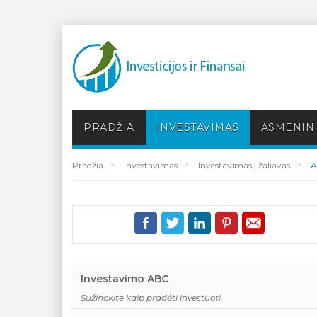
PRADŽIA
INVESTAVIMAS
ASMENINI
Pradžia
Investavimas
Investavimas į žaliavas
A
Investavimo ABC
Sužinokite kaip pradėti investuoti.