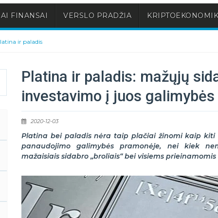
AI FINANSAI
VERSLO PRADŽIA
KRIPTOEKONOMI
latina ir paladis
Platina ir paladis: mažųjų sid
investavimo į juos galimybės
2020-12-03
Platina bei paladis nėra taip plačiai žinomi kaip kiti
panaudojimo galimybės pramonėje, nei kiek nem
mažaisiais sidabro „broliais“ bei visiems prieinamomis