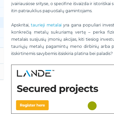
įvairiausiose srityse, o specifinė išvaizda ir istorišk
itin patrauklius papuošalų gamintojams.
Apskritai,
taurieji metalai
yra gana populiari invest
konkrečią metalų sukuriamą vertę – perka fizinę
metalais susijusių įmonių akcijas, kiti tiesiog inves
tauriųjų metalų pagamintų meno dirbinių arba pa
išskirtinėmis savybėmis išsiskiria platina bei paladis?