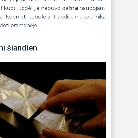
ifikuoti, todėl jie nebuvo dažnai naudojami.
 a., kuomet tobulėjant apdirbimo technikai
udoti pramonėje.
mi šiandien