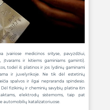
 įvairiose medicinos srityse, pavyzdžiui,
, įtvarams ir kitiems gaminiams gaminti).
, todėl iš platinos ir jos lydinių gaminami
jama ir juvelyrikoje. Ne tik dėl estetinių
eičia spalvos ir ilgai nepraranda spindesio.
ėl fizikinių ir cheminių savybių platina itin
taktams, elektrodų sistemoms, taip pat
e automobilių katalizatoriuose.