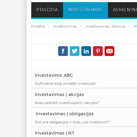
PRADŽIA
INVESTAVIMAS
ASMENINI
Pradžia
Investavimas
Investavimas į žaliavas
P
Investavimo ABC
Sužinokite kaip pradėti investuoti.
Investavimas į akcijas
Kaip uždirbti investuojant į akcijas?
Investavimas į obligacijas
Kas yra obligacijos ir kaip į jas investuoti?
Investavimas į NT