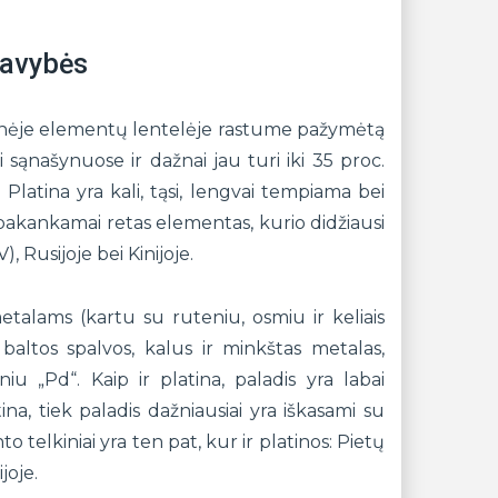
savybės
odinėje elementų lentelėje rastume pažymėtą
sąnašynuose ir dažnai jau turi iki 35 proc.
. Platina yra kali, tąsi, lengvai tempiama bei
ai pakankamai retas elementas, kurio didžiausi
), Rusijoje bei Kinijoje.
etalams (kartu su ruteniu, osmiu ir keliais
 baltos spalvos, kalus ir minkštas metalas,
u „Pd“. Kaip ir platina, paladis yra labai
tina, tiek paladis dažniausiai yra iškasami su
to telkiniai yra ten pat, kur ir platinos: Pietų
joje.