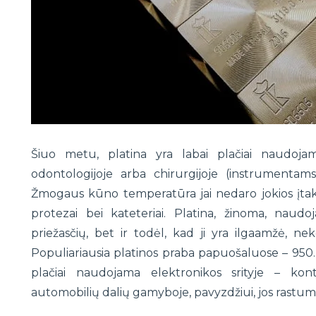
Šiuo metu, platina yra labai plačiai naudojama
odontologijoje arba chirurgijoje (instrumentams
Žmogaus kūno temperatūra jai nedaro jokios įtakos
protezai bei kateteriai. Platina, žinoma, naudo
priežasčių, bet ir todėl, kad ji yra ilgaamžė, nek
Populiariausia platinos praba papuošaluose – 950. D
plačiai naudojama elektronikos srityje – kon
automobilių dalių gamyboje, pavyzdžiui, jos rastum