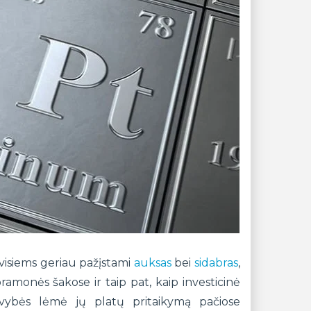
ir visiems geriau pažįstami
auksas
bei
sidabras
,
amonės šakose ir taip pat, kaip investicinė
avybės lėmė jų platų pritaikymą pačiose