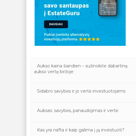
Aukso kaina šiandien – sužinokite dabartinę
aukso vertę biržoje
Sidabro savybės ir jo vertė investuotojams
Auksas: savybės, panaudojimas ir vertė
Kas yra nafta ir kaip galima į ją investuoti?