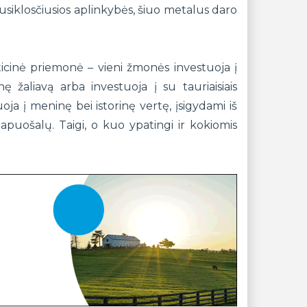
ai susiklosčiusios aplinkybės, šiuo metalus daro
icinė priemonė – vieni žmonės investuoja į
 žaliavą arba investuoja į su tauriaisiais
tuoja į meninę bei istorinę vertę, įsigydami iš
puošalų. Taigi, o kuo ypatingi ir kokiomis