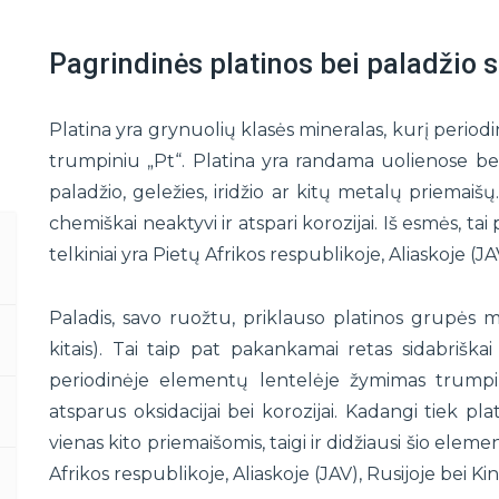
Pagrindinės platinos bei paladžio 
Platina yra grynuolių klasės mineralas, kurį peri
trumpiniu „Pt“. Platina yra randama uolienose bei 
paladžio, geležies, iridžio ar kitų metalų priemaišų
chemiškai neaktyvi ir atspari korozijai. Iš esmės, t
telkiniai yra Pietų Afrikos respublikoje, Aliaskoje (JAV
Paladis, savo ruožtu, priklauso platinos grupės m
kitais). Tai taip pat pakankamai retas sidabriškai
periodinėje elementų lentelėje žymimas trumpini
atsparus oksidacijai bei korozijai. Kadangi tiek pla
vienas kito priemaišomis, taigi ir didžiausi šio elemen
Afrikos respublikoje, Aliaskoje (JAV), Rusijoje bei Kini