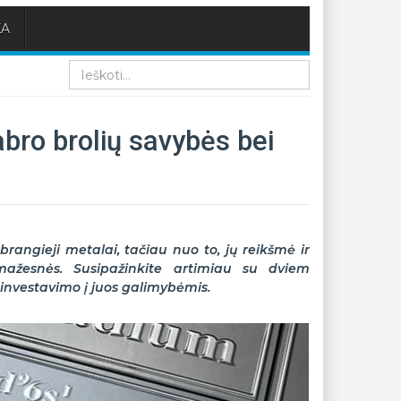
KA
Paieška
abro brolių savybės bei
 brangieji metalai, tačiau nuo to, jų reikšmė ir
ažesnės. Susipažinkite artimiau su dviem
 investavimo į juos galimybėmis.