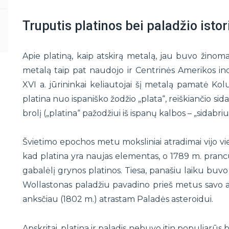
Truputis platinos bei paladžio istor
Apie platiną, kaip atskirą metalą, jau buvo žinoma 
metalą taip pat naudojo ir Centrinės Amerikos ind
XVI a. jūrininkai keliautojai šį metalą pamatė Kolu
platina nuo ispaniško žodžio „plata“, reiškiančio sid
brolį („platina“ pažodžiui iš ispanų kalbos – „sidabriuk
Švietimo epochos metu moksliniai atradimai vijo vie
kad platina yra naujas elementas, o 1789 m. prancū
gabalėlį grynos platinos. Tiesa, panašiu laiku buvo 
Wollastonas paladžiu pavadino prieš metus savo a
anksčiau (1802 m.) atrastam Paladės asteroidui.
Apskritai, platina ir paladis nebuvo itin populiarūs 