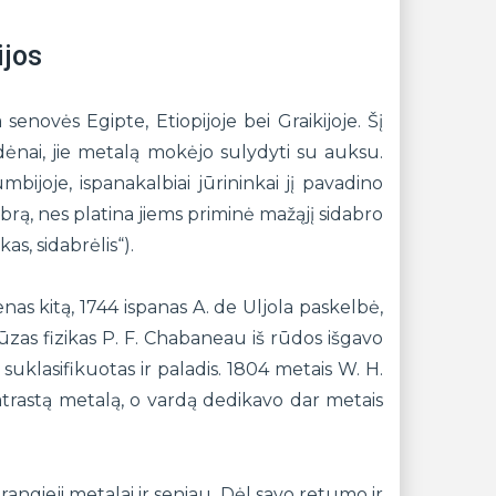
ijos
senovės Egipte, Etiopijoje bei Graikijoje. Šį
ėnai, jie metalą mokėjo sulydyti su auksu.
mbijoje, ispanakalbiai jūrininkai jį pavadino
abrą, nes platina jiems priminė mažąjį sidabro
as, sidabrėlis“).
nas kitą, 1744 ispanas A. de Uljola paskelbė,
zas fizikas P. F. Chabaneau iš rūdos išgavo
suklasifikuotas ir paladis. 1804 metais W. H.
trastą metalą, o vardą dedikavo dar metais
brangieji metalai ir seniau. Dėl savo retumo ir