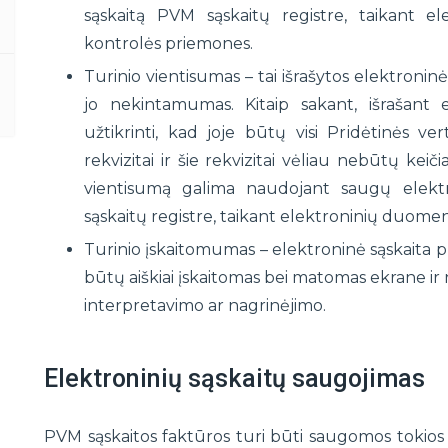
sąskaitą PVM sąskaitų registre, taikant e
kontrolės priemones.
Turinio vientisumas – tai išrašytos elektroninės
jo nekintamumas. Kitaip sakant, išrašant 
užtikrinti, kad joje būtų visi Pridėtinės ve
rekvizitai ir šie rekvizitai vėliau nebūtų keiči
vientisumą galima naudojant saugų elektro
sąskaitų registre, taikant elektroninių duome
Turinio įskaitomumas – elektroninė sąskaita pri
būtų aiškiai įskaitomas bei matomas ekrane i
interpretavimo ar nagrinėjimo.
Elektroninių sąskaitų saugojimas
PVM sąskaitos faktūros turi būti saugomos tokios 