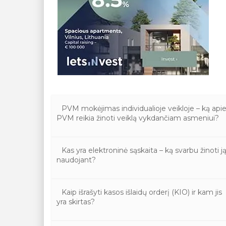
PVM mokėjimas individualioje veikloje – ką api
PVM reikia žinoti veiklą vykdančiam asmeniui?
Kas yra elektroninė sąskaita – ką svarbu žinoti j
naudojant?
Kaip išrašyti kasos išlaidų orderį (KIO) ir kam jis
yra skirtas?