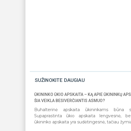
SUŽINOKITE DAUGIAU
ŪKININKO ŪKIO APSKAITA – KĄ APIE ŪKININKŲ APS
ŠIA VEIKLA BESIVERČIANTIS ASMUO?
Buhalterinė apskaita ūkininkams būna su
Supaprastinta ūkio apskaita lengvesnė, be
ūkininko apskaita yra sudėtingesnė, tačiau žymiai