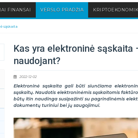
AI FINANSAI
VERSLO PRADŽIA
KRIPTOEKONOMI
ė sąskaita
Kas yra elektroninė sąskaita –
naudojant?
2022-12-02
Elektroninė sąskaita gali būti siunčiama elektroni
sąskaitų. Naudotis elektroninėmis sąskaitomis faktūro
būtų itin naudinga susipažinti su pagrindinėmis elekt
dokumentų turiniui bei jų saugojimui.