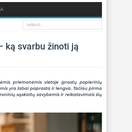
KA
Paieška
 ką svarbu žinoti ją
nėmis priemonėmis vietoje įprastų popierinių
mis yra labai paprasta ir lengva. Tačiau pirma
roninių sąskaitų savybėmis ir reikalavimais šių