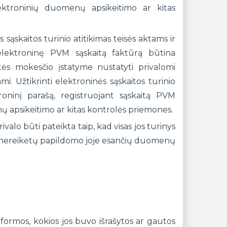
lektroninių duomenų apsikeitimo ar kitas
 sąskaitos turinio atitikimas teisės aktams ir
elektroninę PVM sąskaitą faktūrą būtina
rtės mokesčio įstatyme nustatyti privalomi
ami. Užtikrinti elektroninės sąskaitos turinio
ninį parašą, registruojant sąskaitą PVM
nų apsikeitimo ar kitas kontrolės priemones.
valo būti pateikta taip, kad visas jos turinys
r nereikėtų papildomo joje esančių duomenų
formos, kokios jos buvo išrašytos ar gautos