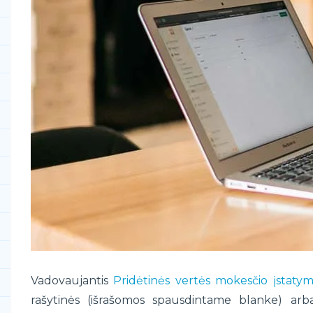
Vadovaujantis
Pridėtinės vertės mokesčio įstaty
rašytinės (išrašomos spausdintame blanke) arb