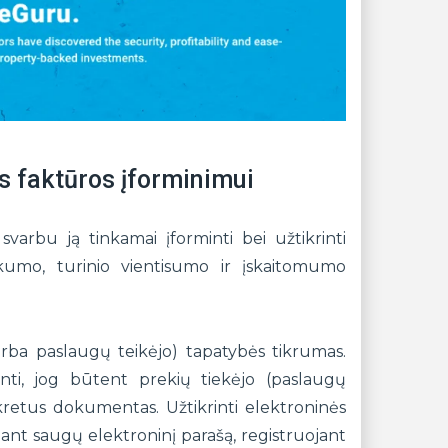
s faktūros įforminimui
varbu ją tinkamai įforminti bei užtikrinti
kumo, turinio vientisumo ir įskaitomumo
arba paslaugų teikėjo) tapatybės tikrumas.
inti, jog būtent prekių tiekėjo (paslaugų
nkretus dokumentas. Užtikrinti elektroninės
nt saugų elektroninį parašą, registruojant