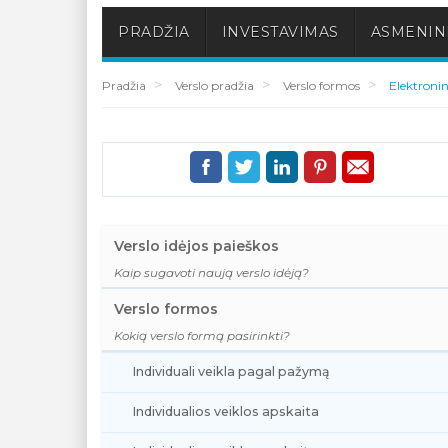
PRADŽIA
INVESTAVIMAS
ASMENINI
Pradžia
Verslo pradžia
Verslo formos
Elektronin
Verslo idėjos paieškos
Kaip sugavoti naują verslo idėją?
Verslo formos
Kokią verslo formą pasirinkti?
Individuali veikla pagal pažymą
Individualios veiklos apskaita