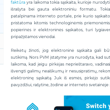
faktūra
yra laikoma tokia sąskaita, kurioje nurodyti 
išrašyta bei gauta elektroniniu formatu. Tokia
patalpinama interneto portale, prie kurio sąskaitos 
pristatoma kitomis technologinėmis priemonėmis.
popierinės ir elektroninės sąskaitos, turi lygiaver
pripažįstamos vienodai.
Reikėtų žinoti, jog elektroninė sąskaita gali bū
sutikimą. Nors PVM įstatyme yra nurodyta, kad suti
laikoma, kad jeigu pirkėjas neprieštaravo, vadinasi
išvengti galimų neaiškumų ir nesusipratimų, rek
elektroninę sąskaitą. Juk iš esmės, pirkėjo sutik
pavyzdžiui, rašytine, žodine ar interneto svetainėje