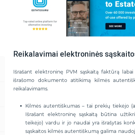
Reikalavimai elektroninės sąskaito
e
Išrašant elektroninę PVM sąskaitą faktūrą labai s
išrašomo dokumento atitikimą kilmės autentiš
reikalavimams.
ą
Kilmės autentiškumas – tai prekių tiekėjo (
Išrašant elektroninę sąskaitą būtina užtikr
teikėjo) vardu ir jo naudai yra išrašytas ko
sąskaitos kilmės autentiškumą galima naudoja