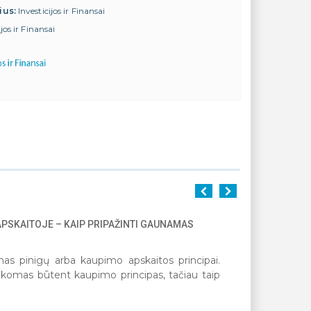
ius:
Investicijos ir Finansai
ijos ir Finansai
APSKAITOJE – KAIP PRIPAŽINTI GAUNAMAS
1
2
3
4
5
as pinigų arba kaupimo apskaitos principai.
ikomas būtent kaupimo principas, tačiau taip