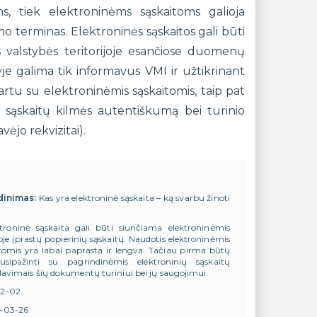
ms, tiek elektroninėms sąskaitoms galioja
o terminas. Elektroninės sąskaitos gali būti
valstybės teritorijoje esančiose duomenų
yje galima tik informavus VMI ir užtikrinant
 kartu su elektroninėmis sąskaitomis, taip pat
ų sąskaitų kilmės autentiškumą bei turinio
vėjo rekvizitai).
dinimas:
Kas yra elektroninė sąskaita – ką svarbu žinoti
ktroninė sąskaita gali būti siunčiama elektroninėmis
je įprastų popierinių sąskaitų. Naudotis elektroninėmis
romis yra labai paprasta ir lengva. Tačiau pirma būtų
usipažinti su pagrindinėmis elektroninių sąskaitų
lavimais šių dokumentų turiniui bei jų saugojimui.
12-02
-03-26