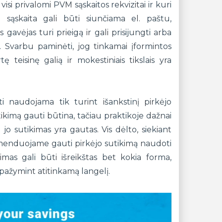
visi privalomi PVM sąskaitos rekvizitai ir kuri
 sąskaita gali būti siunčiama el. paštu,
gavėjas turi prieigą ir gali prisijungti arba
 Svarbu paminėti, jog tinkamai įformintos
tę teisinę galią ir mokestiniais tikslais yra
ti naudojama tik turint išankstinį pirkėjo
kimą gauti būtina, tačiau praktikoje dažnai
 jo sutikimas yra gautas. Vis dėlto, siekiant
omenduojame gauti pirkėjo sutikimą naudoti
imas gali būti išreikštas bet kokia forma,
 pažymint atitinkamą langelį.