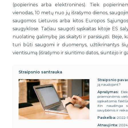
(popierinės arba elektroninės). Tiek popierinė
vienodas, 10 metų nuo jų išrašymo dienos, saugojim
saugomos Lietuvos arba kitos Europos Sąjungos 
saugyklose. Tačiau saugoti sąskaitas kitoje ES šal
nuolatinę galimybę jas skaityti ir parsisiųsti. Beje,
turi būti saugomi ir duomenys, užtikrinantys ši
vientisumą (išrašymo ir siuntimo datos, siuntėjo ir ga
Straipsnio santrauka
Straipsnio pava
ją naudojant?
Aprašymas:
Ele
priemonėmis vieto
sąskaitomis faktū
itin naudinga s
savybėmis ir reika
Paskelba:
2022-
Atnaujinta:
2024