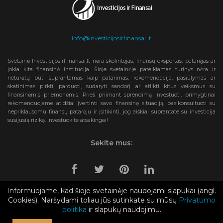
info@investicijosirfinansai.lt
Svetainė InvesticijosIrFinansai.lt nėra skolintojas, finansų ekspertas, patarėjas ar
jokia kita finansinė institucija. Šioje svetainėje pateikiamas turinys nėra ir
neturėtų būti suprantamas kaip patarimas, rekomendacija, pasiūlymas ar
skatinimas pirkti, parduoti, sudaryti sandorį ar atlikti kitus veiksmus su
finansinėmis priemonėmis. Prieš priimant sprendimą investuoti, primygtinai
rekomenduojame atidžiai įvertinti savo finansinę situaciją, pasikonsultuoti su
nepriklausomu finansų patarėju ir įsitikinti, jog aiškiai suprantate su investicija
susijusią riziką. Investuokite atsakingai!
Sekite mus:
Informuojame, kad šioje svetainėje naudojami slapukai (angl.
Cookies). Naršydami toliau jūs sutinkate su mūsų
Privatumo
2019-2024 © Investicijosirfinansai.lt
politika
ir slapukų naudojimu.