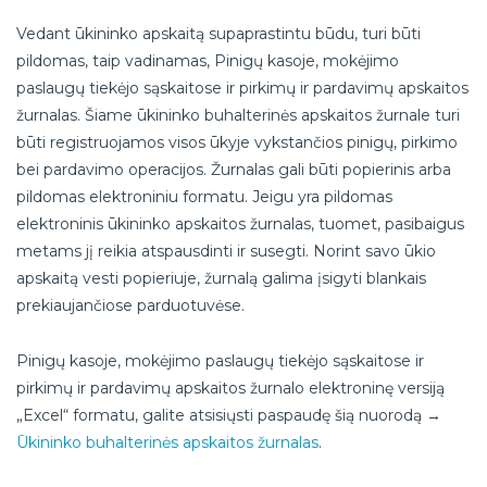
Vedant ūkininko apskaitą supaprastintu būdu, turi būti
pildomas, taip vadinamas, Pinigų kasoje, mokėjimo
paslaugų tiekėjo sąskaitose ir pirkimų ir pardavimų apskaitos
žurnalas. Šiame ūkininko buhalterinės apskaitos žurnale turi
būti registruojamos visos ūkyje vykstančios pinigų, pirkimo
bei pardavimo operacijos. Žurnalas gali būti popierinis arba
pildomas elektroniniu formatu. Jeigu yra pildomas
elektroninis ūkininko apskaitos žurnalas, tuomet, pasibaigus
metams jį reikia atspausdinti ir susegti. Norint savo ūkio
apskaitą vesti popieriuje, žurnalą galima įsigyti blankais
prekiaujančiose parduotuvėse.
Pinigų kasoje, mokėjimo paslaugų tiekėjo sąskaitose ir
pirkimų ir pardavimų apskaitos žurnalo elektroninę versiją
„Excel“ formatu, galite atsisiųsti paspaudę šią nuorodą →
Ūkininko buhalterinės apskaitos žurnalas
.