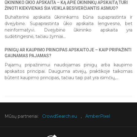
ŪKININKO ŪKIO APSKAITA – KĄ APIE ŪKININKŲ APSKAITĄ TURI
1
2
3
4
5
ŽINOTI KIEKVIENAS ŠIA VEIKLA BESIVERČIANTIS ASMUO?
Buhalterinė apskaita ūkininkams būna supaprastinta ir
dvejybinė. Supaprastinta ūkio apskaita lengvesnė, bet
neinformatyvi. Dvejybinė ūkininko apskaita yra
sudėtingesnė, tačiau žymiai...
PINIGŲ AR KAUPIMO PRINCIPAS APSKAITOJE – KAIP PRIPAŽINTI
GAUNAMAS PAJAMAS?
Pajamų pripažinimui naudojamas pinigų arba kaupimo
apskaitos principai. Dauguma atvejų, praktikoje taikomas
būtent kaupimo principas, tačiau taip pat yra išimčių,...
Mūsų partneriai:
CrowdSearch.eu
,
AmberPixel