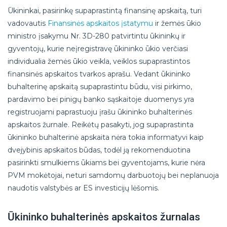
Ūkininkai, pasirinkę supaprastintą finansinę apskaitą, turi
vadovautis
Finansinės apskaitos įstatymu
ir žemės ūkio
ministro įsakymu Nr. 3D-280 patvirtintu ūkininkų ir
gyventojų, kurie neįregistravę ūkininko ūkio verčiasi
individualia žemės ūkio veikla, veiklos supaprastintos
finansinės apskaitos tvarkos aprašu. Vedant ūkininko
buhalterinę apskaitą supaprastintu būdu, visi pirkimo,
pardavimo bei pinigų banko sąskaitoje duomenys yra
registruojami paprastuoju įrašu ūkininko buhalterinės
apskaitos žurnale. Reikėtų pasakyti, jog supaprastinta
ūkininko buhalterinė apskaita nėra tokia informatyvi kaip
dvejybinis apskaitos būdas, todėl ją rekomenduotina
pasirinkti smulkiems ūkiams bei gyventojams, kurie nėra
PVM mokėtojai, neturi samdomų darbuotojų bei neplanuoja
naudotis valstybės ar ES investicijų lėšomis.
Ūkininko buhalterinės apskaitos žurnalas