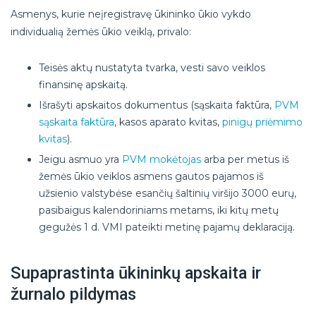
Asmenys, kurie neįregistravę ūkininko ūkio vykdo
individualią žemės ūkio veiklą, privalo:
Teisės aktų nustatyta tvarka, vesti savo veiklos
finansinę apskaitą.
Išrašyti apskaitos dokumentus (sąskaita faktūra,
PVM
sąskaita faktūra
, kasos aparato kvitas,
pinigų priėmimo
kvitas
).
Jeigu asmuo yra
PVM mokėtojas
arba per metus iš
žemės ūkio veiklos asmens gautos pajamos iš
užsienio valstybėse esančių šaltinių viršijo 3000 eurų,
pasibaigus kalendoriniams metams, iki kitų metų
gegužės 1 d. VMI pateikti metinę pajamų deklaraciją.
Supaprastinta ūkininkų apskaita ir
žurnalo pildymas