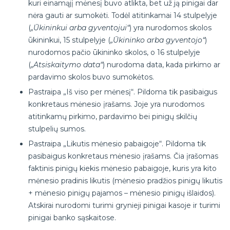
kuri einamąjį mėnesį buvo atlikta, bet už ją pinigai dar
nėra gauti ar sumokėti. Todėl atitinkamai 14 stulpelyje
(
„Ūkininkui arba gyventojui“
) yra nurodomos skolos
ūkininkui, 15 stulpelyje (
„Ūkininko arba gyventojo“
)
nurodomos pačio ūkininko skolos, o 16 stulpelyje
(
„Atsiskaitymo data“
) nurodoma data, kada pirkimo ar
pardavimo skolos buvo sumokėtos.
Pastraipa „Iš viso per mėnesį“. Pildoma tik pasibaigus
konkretaus mėnesio įrašams. Joje yra nurodomos
atitinkamų pirkimo, pardavimo bei pinigų skilčių
stulpelių sumos.
Pastraipa „Likutis mėnesio pabaigoje“. Pildoma tik
pasibaigus konkretaus mėnesio įrašams. Čia įrašomas
faktinis pinigų kiekis mėnesio pabaigoje, kuris yra kito
mėnesio pradinis likutis (mėnesio pradžios pinigų likutis
+ mėnesio pinigų pajamos – mėnesio pinigų išlaidos).
Atskirai nurodomi turimi grynieji pinigai kasoje ir turimi
pinigai banko sąskaitose.