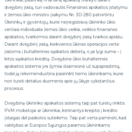
dvejybinį įrašą, turi vadovautis Finansinės apskaitos įstatymu
ir žemės ūkio ministro įsakymu Nr. 3D-280 patvirtintu
Ūkininkų ir gyventojų, kurie neįregistravę ūkininko ūkio
verčiasi individualia žemės ūkio veikla, veiklos finansinės
apskaitos, tvarkomos darant dvejybinį įrašą tvarkos aprašu.
Darant dvejybinį įrašą, kiekvienos ūkinės operacijos vertė
įrašoma į buhalterinės sąskaitos debetą, o jai lygi suma – į
kitos sąskaitos kreditą. Dvejybinė ūkio buhalterinės
apskaitos sistema yra žymiai išsamesnė už supaprastintą,
todėl ją rekomenduotina pasirinkti tiems ūkininkams, kurie
nori turėti detalius duomenis apie jų ūkyje vykstančius
procesus.
Dvejybinę ūkininko apskaitos sistemą taip pat turėtų rinktis
PVM mokėtojai ar ūkininkai, ketinantys kreiptis į kredito
įstaigas dėl paskolos suteikimo. Taip pat verta paminėti, kad
valstybės ar Europos Sąjungos paramos ūkininkams