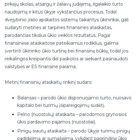
pirkėjų skolas, atsargų ir žaliavų judėjimą, ilgalaikio turto
naudojimą ir kitus ūkyje vykstančius procesus. Todėl
dvejybinio įrašo apskaitos sistemą taikantys ūkininkai, gali
sudaryti metines ar tarpines finansines ataskaitas,
parodančias tikslius ūkio veiklos rezultatus. Pagal
finansinėse ataskaitose pateikiamus rodiklius, galima
įvertinti ūkininko ūkio turtinę bei finansinę būklę, todėl jos
reikalingos kreipiantis dėl paskolos ar siekiant pasinaudoti
valstybės ar ES finansine parama.
Metinį finansinių ataskaitų rinkinį sudaro:
Balansas – parodo ūkio disponuojamo turto, nuosavo
kapitalo bei turimų įsipareigojimų sudėtį.
Pelno (nuostolių) ataskaita – parodomos grynosios
ūkio pardavimo pajamos (nuostoliai).
Pinigų srautų ataskaita – parodo ūkyje turimų pinigų
padidėjimą ar sumažėjimą, vykdant pagrindinę ūkio