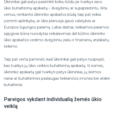
Ūkininkai gali patys pasirinkti kokiu būdu jie tvarkys savo
ūkio buhalterinę apskaitą – dvejybiniu ar supaprastintu. Kita
vertus, renkantis ūkininko apskaitos būdą taip pat reikia
įvertinti aplinkybę, ar ūkis planuoja gauti valstybės ar
Europos Sąjungos paramą. Labai dažnai, teikiamos paramos
sąlygose būna nurodytas reikalavimas dėl būtino ūkininko
ūkio apskaitos vedimo dvejybiniu įrašu ir finansinių ataskaitų
teikimo.
Taip pat verta paminėti, kad ūkininkai gali patys nuspręsti,
kas tvarkys jų ūkio veiklos buhalterinę apskaitą. Iš esmės,
ūkininko apskaitą gali tvarkyti patys ūkininkai, jų šeimos
nariai ar buhalterines paslaugas teikiančios įmonės bei atskiri
buhalteriai.
Pareigos vykdant individualią žemės ūkio
veiklą