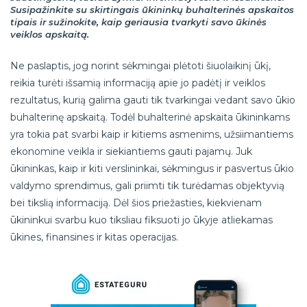
Susipažinkite su skirtingais ūkininkų buhalterinės apskaitos
tipais ir sužinokite, kaip geriausia tvarkyti savo ūkinės
veiklos apskaitą.
Ne paslaptis, jog norint sėkmingai plėtoti šiuolaikinį ūkį,
reikia turėti išsamią informaciją apie jo padėtį ir veiklos
rezultatus, kurią galima gauti tik tvarkingai vedant savo ūkio
buhalterinę apskaitą. Todėl buhalterinė apskaita ūkininkams
yra tokia pat svarbi kaip ir kitiems asmenims, užsiimantiems
ekonomine veikla ir siekiantiems gauti pajamų. Juk
ūkininkas, kaip ir kiti verslininkai, sėkmingus ir pasvertus ūkio
valdymo sprendimus, gali priimti tik turėdamas objektyvią
bei tikslią informaciją. Dėl šios priežasties, kiekvienam
ūkininkui svarbu kuo tiksliau fiksuoti jo ūkyje atliekamas
ūkines, finansines ir kitas operacijas.