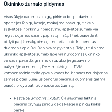
Ūkininko žurnalo pildymas
Visos ūkyje daromos pinigų, pirkimo bei pardavimo
operacijos Pinigų kasoje, mokėjimo paslaugų tiekėjo
sąskaitose ir pirkimų ir pardavimų apskaitos žurnale yra
registruojamos darant paprastąjį įrašą. Prieš pradedant
pildyti patį žurnalą, pirma jame reikia pateikti bendrus
duomenis apie ūkį, ūkininką ar gyventoją. Taigi, tituliniame
ūkininko apskaitos žurnalo lape yra nurodomas ūkininko
vardas ir pavardė, gimimo data, ūkio įregistravimo
pažymėjimo numeris, PVM mokėtojo ar PVM
kompensacinio tarifo gavėjo kodas bei bendras naudojamos
žemės plotas. Surašius bendrus pradinius duomenis galima
pradėti pildyti patį ūkio apskaitos žurnalą.
Pastraipa
„Pradinis likutis“
. Čia įrašomas faktinis
pradinis grynųjų pinigų kiekis kasoje ir pinigų kiekis
banke.