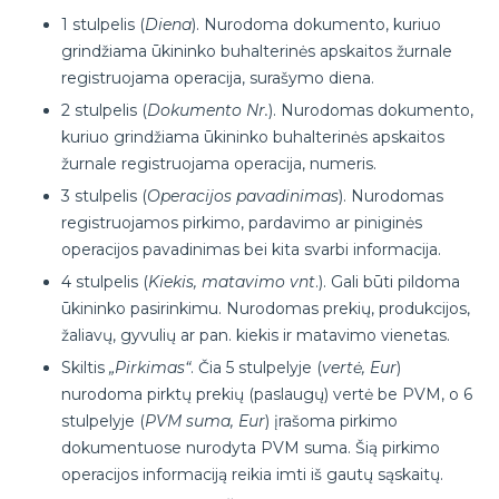
1 stulpelis (
Diena
). Nurodoma dokumento, kuriuo
grindžiama ūkininko buhalterinės apskaitos žurnale
registruojama operacija, surašymo diena.
2 stulpelis (
Dokumento Nr.
). Nurodomas dokumento,
kuriuo grindžiama ūkininko buhalterinės apskaitos
žurnale registruojama operacija, numeris.
3 stulpelis (
Operacijos pavadinimas
). Nurodomas
registruojamos pirkimo, pardavimo ar piniginės
operacijos pavadinimas bei kita svarbi informacija.
4 stulpelis (
Kiekis, matavimo vnt
.). Gali būti pildoma
ūkininko pasirinkimu. Nurodomas prekių, produkcijos,
žaliavų, gyvulių ar pan. kiekis ir matavimo vienetas.
Skiltis
„Pirkimas“
. Čia 5 stulpelyje (
vertė, Eur
)
nurodoma pirktų prekių (paslaugų) vertė be PVM, o 6
stulpelyje (
PVM suma, Eur
) įrašoma pirkimo
dokumentuose nurodyta PVM suma. Šią pirkimo
operacijos informaciją reikia imti iš gautų sąskaitų.