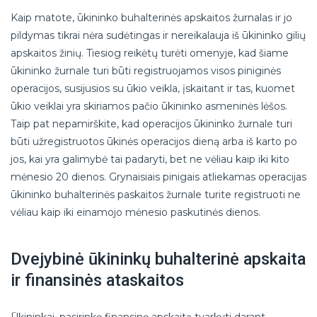
Kaip matote, ūkininko buhalterinės apskaitos žurnalas ir jo
pildymas tikrai nėra sudėtingas ir nereikalauja iš ūkininko gilių
apskaitos žinių. Tiesiog reikėtų turėti omenyje, kad šiame
ūkininko žurnale turi būti registruojamos visos piniginės
operacijos, susijusios su ūkio veikla, įskaitant ir tas, kuomet
ūkio veiklai yra skiriamos pačio ūkininko asmeninės lėšos.
Taip pat nepamirškite, kad operacijos ūkininko žurnale turi
būti užregistruotos ūkinės operacijos dieną arba iš karto po
jos, kai yra galimybė tai padaryti, bet ne vėliau kaip iki kito
mėnesio 20 dienos. Grynaisiais pinigais atliekamas operacijas
ūkininko buhalterinės paskaitos žurnale turite registruoti ne
vėliau kaip iki einamojo mėnesio paskutinės dienos.
Dvejybinė ūkininkų buhalterinė apskaita
ir finansinės ataskaitos
Ūkininkai, pasirinkę finansinę apskaitą tvarkyti darant