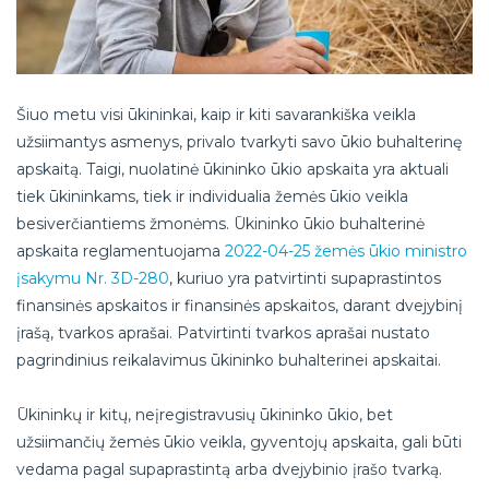
Šiuo metu visi ūkininkai, kaip ir kiti savarankiška veikla
užsiimantys asmenys, privalo tvarkyti savo ūkio buhalterinę
apskaitą. Taigi, nuolatinė ūkininko ūkio apskaita yra aktuali
tiek ūkininkams, tiek ir individualia žemės ūkio veikla
besiverčiantiems žmonėms. Ūkininko ūkio buhalterinė
apskaita reglamentuojama
2022-04-25 žemės ūkio ministro
įsakymu Nr. 3D-280
, kuriuo yra patvirtinti supaprastintos
finansinės apskaitos ir finansinės apskaitos, darant dvejybinį
įrašą, tvarkos aprašai. Patvirtinti tvarkos aprašai nustato
pagrindinius reikalavimus ūkininko buhalterinei apskaitai.
Ūkininkų ir kitų, neįregistravusių ūkininko ūkio, bet
užsiimančių žemės ūkio veikla, gyventojų apskaita, gali būti
vedama pagal supaprastintą arba dvejybinio įrašo tvarką.