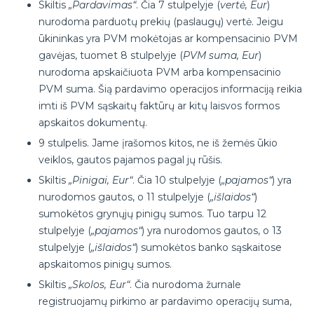
Skiltis
„Pardavimas“
. Čia 7 stulpelyje (
vertė, Eur
)
nurodoma parduotų prekių (paslaugų) vertė. Jeigu
ūkininkas yra PVM mokėtojas ar kompensacinio PVM
gavėjas, tuomet 8 stulpelyje (
PVM suma, Eur
)
nurodoma apskaičiuota PVM arba kompensacinio
PVM suma. Šią pardavimo operacijos informaciją reikia
imti iš PVM sąskaitų faktūrų ar kitų laisvos formos
apskaitos dokumentų.
9 stulpelis. Jame įrašomos kitos, ne iš žemės ūkio
veiklos, gautos pajamos pagal jų rūšis.
Skiltis
„Pinigai, Eur“
. Čia 10 stulpelyje (
„pajamos“
) yra
nurodomos gautos, o 11 stulpelyje (
„išlaidos“
)
sumokėtos grynųjų pinigų sumos. Tuo tarpu 12
stulpelyje (
„pajamos“
) yra nurodomos gautos, o 13
stulpelyje (
„išlaidos“
) sumokėtos banko sąskaitose
apskaitomos pinigų sumos.
Skiltis
„Skolos, Eur“
. Čia nurodoma žurnale
registruojamų pirkimo ar pardavimo operacijų suma,