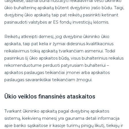
taisyklėse, dažnai būna nustatyti reikalavimai vesti ūkininko
ūkio buhalterinę apskaitą būtent dvejybinio įrašo būdu. Taigi,
dvejybinę ūkio apskaitą taip pat reikėtų pasirinkti ketinant
pasinaudoti valstybės ar ES fondų investicijų lėšomis.
Reikėtų atkreipti dėmesį, jog dvejybinė ūkininko ūkio
apskaita, taip pat kelia ir žymiai didesnius kvalifikacinius
reikalavimus tokią apskaitą tvarkančiam asmeniui. Todėl
pasirinkus šį ūkio apskaitos būdą, visus buhalterinius reikalus
rekomenduotume perduoti patyrusiam buhalteriui –
apskaitos paslaugas teikiančiai įmonei arba apskaitos
paslaugas savarankiškai teikiančiam žmogui.
Ūkio veiklos finansinės ataskaitos
Tvarkant ūkininko apskaitą pagal dvejybinę apskaitos
sistemą, kiekvieną mėnesį yra gaunama detali informacija
apie banko sąskaitose ir kasoje turimų pinigų likutį, tiekėjų ir