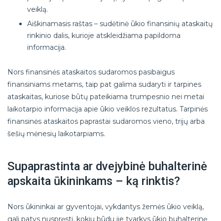
veiklą.
Aiškinamasis raštas – sudėtinė ūkio finansinių ataskaitų
rinkinio dalis, kurioje atskleidžiama papildoma
informacija.
Nors finansinės ataskaitos sudaromos pasibaigus
finansiniams metams, taip pat galima sudaryti ir tarpines
ataskaitas, kuriose būtų pateikiama trumpesnio nei metai
laikotarpio informacija apie ūkio veiklos rezultatus. Tarpinės
finansinės ataskaitos paprastai sudaromos vieno, trijų arba
šešių mėnesių laikotarpiams.
Supaprastinta ar dvejybinė buhalterinė
apskaita ūkininkams – ką rinktis?
Nors ūkininkai ar gyventojai, vykdantys žemės ūkio veiklą,
gali patys nuspręsti, kokiu būdu jie tvarkys ūkio buhalterinę