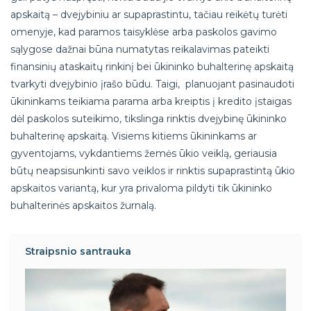
apskaitą – dvejybiniu ar supaprastintu, tačiau reikėtų turėti
omenyje, kad paramos taisyklėse arba paskolos gavimo
sąlygose dažnai būna numatytas reikalavimas pateikti
finansinių ataskaitų rinkinį bei ūkininko buhalterinę apskaitą
tvarkyti dvejybinio įrašo būdu. Taigi, planuojant pasinaudoti
ūkininkams teikiama parama arba kreiptis į kredito įstaigas
dėl paskolos suteikimo, tikslinga rinktis dvejybinę ūkininko
buhalterinę apskaitą. Visiems kitiems ūkininkams ar
gyventojams, vykdantiems žemės ūkio veiklą, geriausia
būtų neapsisunkinti savo veiklos ir rinktis supaprastintą ūkio
apskaitos variantą, kur yra privaloma pildyti tik ūkininko
buhalterinės apskaitos žurnalą.
Straipsnio santrauka