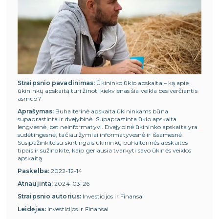
Straipsnio pavadinimas:
Ūkininko ūkio apskaita – ką apie
ūkininkų apskaitą turi žinoti kiekvienas šia veikla besiverčiantis
asmuo?
Aprašymas:
Buhalterinė apskaita ūkininkams būna
supaprastinta ir dvejybinė. Supaprastinta ūkio apskaita
lengvesnė, bet neinformatyvi. Dvejybinė ūkininko apskaita yra
sudėtingesnė, tačiau žymiai informatyvesnė ir išsamesnė.
Susipažinkite su skirtingais ūkininkų buhalterinės apskaitos
tipais ir sužinokite, kaip geriausia tvarkyti savo ūkinės veiklos
apskaitą.
Paskelba:
2022-12-14
Atnaujinta:
2024-03-26
Straipsnio autorius:
Investicijos ir Finansai
Leidėjas:
Investicijos ir Finansai