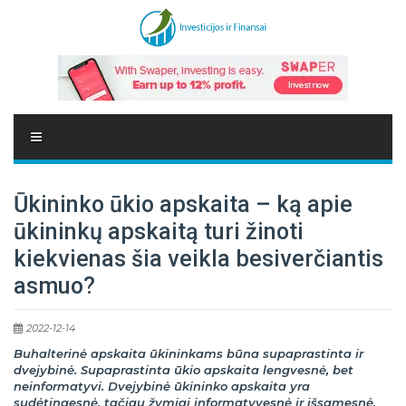
Ūkininko ūkio apskaita – ką apie
ūkininkų apskaitą turi žinoti
kiekvienas šia veikla besiverčiantis
asmuo?
2022-12-14
Buhalterinė apskaita ūkininkams būna supaprastinta ir
dvejybinė. Supaprastinta ūkio apskaita lengvesnė, bet
neinformatyvi. Dvejybinė ūkininko apskaita yra
sudėtingesnė, tačiau žymiai informatyvesnė ir išsamesnė.