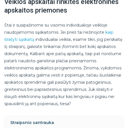
Veiklos apskaitai rinkitės elektronines
apskaitos priemones
Štai ir susipažinome su visomis individualioje veikloje
naudojamomis sąskaitomis. Jei prieš tai nežinojote
kaip
išrašyti sąskaitą
individualiai veiklai, esame tikri, jog perskaitę
šį straipsnį, galėsite tinkamai įforminti bet kokį apskaitos
dokumentą. Kalbant apie pačią apskaitą, taip pat norėtume
patarti naudotis ganėtinai plačiai prieinamomis
elektroninėmis apskaitos programomis. Žinoma, vykdomos
veiklos apskaitą galima vesti ir popieriuje, tačiau šiuolaikiniai
apskaitos sprendimai gali pasiūlyti žymiai patogesnius,
greitesnius bei paprastesnius sprendimus. Juk išrašyti ir
išsiųsti elektroninę sąskaitą kur kas lengviau ir pigiau nei
spausdinti ją ant popieriaus, tiesa?
Straipsnio santrauka