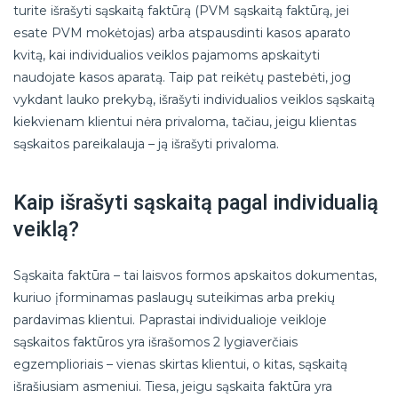
turite išrašyti sąskaitą faktūrą (PVM sąskaitą faktūrą, jei
esate PVM mokėtojas) arba atspausdinti kasos aparato
kvitą, kai individualios veiklos pajamoms apskaityti
naudojate kasos aparatą. Taip pat reikėtų pastebėti, jog
vykdant lauko prekybą, išrašyti individualios veiklos sąskaitą
kiekvienam klientui nėra privaloma, tačiau, jeigu klientas
sąskaitos pareikalauja – ją išrašyti privaloma.
Kaip išrašyti sąskaitą pagal individualią
veiklą?
Sąskaita faktūra – tai laisvos formos apskaitos dokumentas,
kuriuo įforminamas paslaugų suteikimas arba prekių
pardavimas klientui. Paprastai individualioje veikloje
sąskaitos faktūros yra išrašomos 2 lygiaverčiais
egzemplioriais – vienas skirtas klientui, o kitas, sąskaitą
išrašiusiam asmeniui. Tiesa, jeigu sąskaita faktūra yra