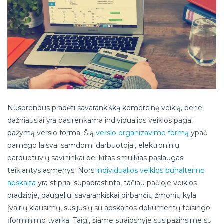
Nusprendus pradėti savarankišką komercinę veiklą, bene
dažniausiai yra pasirenkama individualios veiklos pagal
pažymą verslo forma. Šią
verslo organizavimo formą
ypač
pamėgo laisvai samdomi darbuotojai, elektroninių
parduotuvių savininkai bei kitas smulkias paslaugas
teikiantys asmenys. Nors
individualios veiklos buhalterinė
apskaita
yra stipriai supaprastinta, tačiau pačioje veiklos
pradžioje, daugeliui savarankiškai dirbančių žmonių kyla
įvairių klausimų, susijusių su apskaitos dokumentų teisingo
įforminimo tvarka. Taigi, šiame straipsnyje susipažinsime su