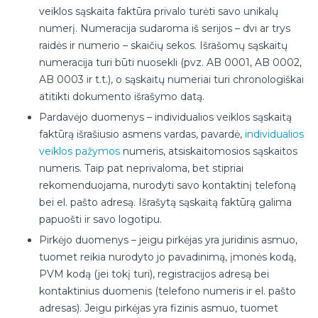
veiklos sąskaita faktūra privalo turėti savo unikalų
numerį. Numeracija sudaroma iš serijos – dvi ar trys
raidės ir numerio – skaičių sekos. Išrašomų sąskaitų
numeracija turi būti nuosekli (pvz. AB 0001, AB 0002,
AB 0003 ir t.t.), o sąskaitų numeriai turi chronologiškai
atitikti dokumento išrašymo datą.
Pardavėjo duomenys – individualios veiklos sąskaitą
faktūrą išrašiusio asmens vardas, pavardė,
individualios
veiklos pažymos
numeris, atsiskaitomosios sąskaitos
numeris. Taip pat neprivaloma, bet stipriai
rekomenduojama, nurodyti savo kontaktinį telefoną
bei el. pašto adresą. Išrašytą sąskaitą faktūrą galima
papuošti ir savo logotipu.
Pirkėjo duomenys – jeigu pirkėjas yra juridinis asmuo,
tuomet reikia nurodyto jo pavadinimą, įmonės kodą,
PVM kodą (jei tokį turi), registracijos adresą bei
kontaktinius duomenis (telefono numeris ir el. pašto
adresas). Jeigu pirkėjas yra fizinis asmuo, tuomet