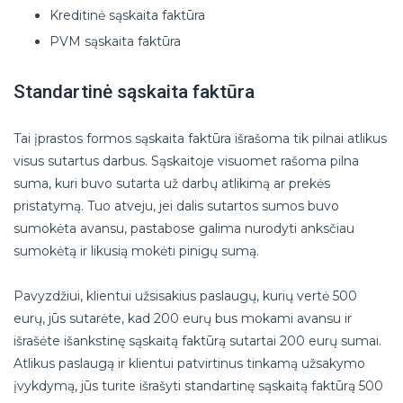
Kreditinė sąskaita faktūra
PVM sąskaita faktūra
Standartinė sąskaita faktūra
Tai įprastos formos sąskaita faktūra išrašoma tik pilnai atlikus
visus sutartus darbus. Sąskaitoje visuomet rašoma pilna
suma, kuri buvo sutarta už darbų atlikimą ar prekės
pristatymą. Tuo atveju, jei dalis sutartos sumos buvo
sumokėta avansu, pastabose galima nurodyti anksčiau
sumokėtą ir likusią mokėti pinigų sumą.
Pavyzdžiui, klientui užsisakius paslaugų, kurių vertė 500
eurų, jūs sutarėte, kad 200 eurų bus mokami avansu ir
išrašėte išankstinę sąskaitą faktūrą sutartai 200 eurų sumai.
Atlikus paslaugą ir klientui patvirtinus tinkamą užsakymo
įvykdymą, jūs turite išrašyti standartinę sąskaitą faktūrą 500