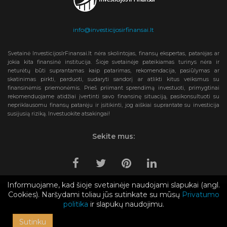
info@investicijosirfinansai.lt
Svetainė InvesticijosIrFinansai.lt nėra skolintojas, finansų ekspertas, patarėjas ar
jokia kita finansinė institucija. Šioje svetainėje pateikiamas turinys nėra ir
neturėtų būti suprantamas kaip patarimas, rekomendacija, pasiūlymas ar
skatinimas pirkti, parduoti, sudaryti sandorį ar atlikti kitus veiksmus su
finansinėmis priemonėmis. Prieš priimant sprendimą investuoti, primygtinai
rekomenduojame atidžiai įvertinti savo finansinę situaciją, pasikonsultuoti su
nepriklausomu finansų patarėju ir įsitikinti, jog aiškiai suprantate su investicija
susijusią riziką. Investuokite atsakingai!
Sekite mus:
Informuojame, kad šioje svetainėje naudojami slapukai (angl.
Cookies). Naršydami toliau jūs sutinkate su mūsų
Privatumo
2019-2024 © Investicijosirfinansai.lt
politika
ir slapukų naudojimu.
Sutinku