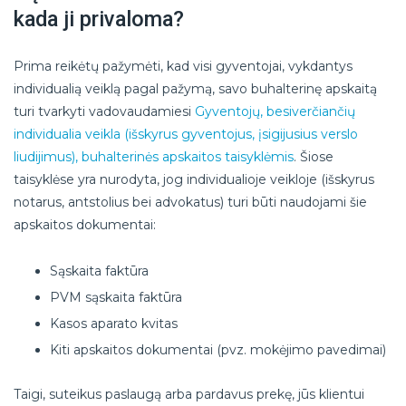
kada ji privaloma?
Prima reikėtų pažymėti, kad visi gyventojai, vykdantys
individualią veiklą pagal pažymą, savo buhalterinę apskaitą
turi tvarkyti vadovaudamiesi
Gyventojų, besiverčiančių
individualia veikla (išskyrus gyventojus, įsigijusius verslo
liudijimus), buhalterinės apskaitos taisyklėmis
. Šiose
taisyklėse yra nurodyta, jog individualioje veikloje (išskyrus
notarus, antstolius bei advokatus) turi būti naudojami šie
apskaitos dokumentai:
Sąskaita faktūra
PVM sąskaita faktūra
Kasos aparato kvitas
Kiti apskaitos dokumentai (pvz. mokėjimo pavedimai)
Taigi, suteikus paslaugą arba pardavus prekę, jūs klientui