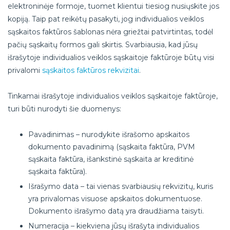
elektroninėje formoje, tuomet klientui tiesiog nusiųskite jos
kopiją. Taip pat reikėtų pasakyti, jog individualios veiklos
sąskaitos faktūros šablonas nėra griežtai patvirtintas, todėl
pačių sąskaitų formos gali skirtis. Svarbiausia, kad jūsų
išrašytoje individualios veiklos sąskaitoje faktūroje būtų visi
privalomi
sąskaitos faktūros rekvizitai
.
Tinkamai išrašytoje individualios veiklos sąskaitoje faktūroje,
turi būti nurodyti šie duomenys:
Pavadinimas – nurodykite išrašomo apskaitos
dokumento pavadinimą (sąskaita faktūra, PVM
sąskaita faktūra, išankstinė sąskaita ar kreditinė
sąskaita faktūra).
Išrašymo data – tai vienas svarbiausių rekvizitų, kuris
yra privalomas visuose apskaitos dokumentuose.
Dokumento išrašymo datą yra draudžiama taisyti.
Numeracija – kiekviena jūsų išrašyta individualios