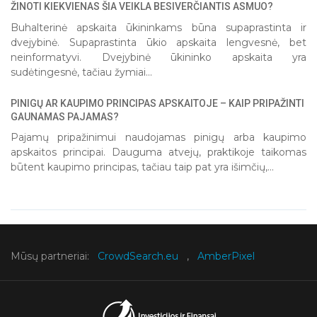
ŽINOTI KIEKVIENAS ŠIA VEIKLA BESIVERČIANTIS ASMUO?
Buhalterinė apskaita ūkininkams būna supaprastinta ir
dvejybinė. Supaprastinta ūkio apskaita lengvesnė, bet
neinformatyvi. Dvejybinė ūkininko apskaita yra
sudėtingesnė, tačiau žymiai...
PINIGŲ AR KAUPIMO PRINCIPAS APSKAITOJE – KAIP PRIPAŽINTI
GAUNAMAS PAJAMAS?
Pajamų pripažinimui naudojamas pinigų arba kaupimo
apskaitos principai. Dauguma atvejų, praktikoje taikomas
būtent kaupimo principas, tačiau taip pat yra išimčių,...
Mūsų partneriai:
CrowdSearch.eu
,
AmberPixel