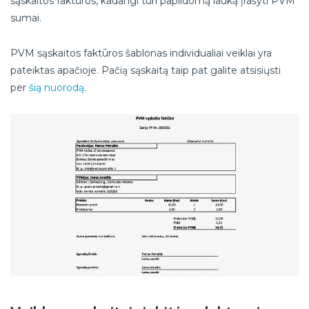
sąskaitos faktūros, kadangi turi papildomą lauką įrašyti PVM
sumai.
PVM sąskaitos faktūros šablonas individualiai veiklai yra
pateiktas apačioje. Pačią sąskaitą taip pat galite atsisiųsti
per
šią nuorodą
.