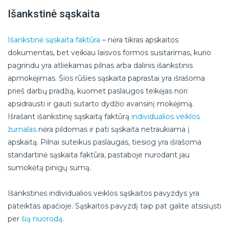
Išankstinė sąskaita
Išankstinė sąskaita faktūra
– nėra tikras apskaitos
dokumentas, bet veikiau laisvos formos susitarimas, kurio
pagrindu yra atliekamas pilnas arba dalinis išankstinis
apmokėjimas. Šios rūšies sąskaita paprastai yra išrašoma
prieš darbų pradžią, kuomet paslaugos teikėjas nori
apsidrausti ir gauti sutarto dydžio avansinį mokėjimą.
Išrašant išankstinę sąskaitą faktūrą
individualios veiklos
žurnalas
nėra pildomas ir pati sąskaita netraukiama į
apskaitą. Pilnai suteikus paslaugas, tiesiog yra išrašoma
standartinė sąskaita faktūra, pastaboje nurodant jau
sumokėtą pinigų sumą.
Išankstinės individualios veiklos sąskaitos pavyzdys yra
pateiktas apačioje. Sąskaitos pavyzdį taip pat galite atsisiųsti
per
šią nuorodą
.