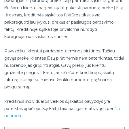
paslaugas ar parduotą prekę. Taip pat tokia sąskaita gali būti
išrašoma klientui pageidaujant pakeisti parduotą prekę į kitą.
Iš esmės, kreditinės sąskaitos faktūros tikslas yra
pakoreguoti jau įvykusį prekės ar paslaugos pardavimo
faktą. Kreditinėje sąskaitoje privaloma nurodyti
koreguojamos sąskaitos numerį.
Pavyzdžiui, klientui pardavėte žiemines pirštines. Tačiau
gavęs prekę, klientas jūsų pirštinėmis nėra patenkintas, todėl
nusprendė jas grąžinti atgal. Gavę prekę, jūs klientui
grąžinate pinigus ir kartu jam išrašote kreditinę sąskaitą
faktūrą, kurioje su minuso ženklu nurodote grąžinamą
pinigų sumą.
Kreditinės individualios veiklos sąskaitos pavyzdys yra
pateiktas apačioje. Sąskaitą taip pat galite atsisiųsti per
šią
nuorodą
.