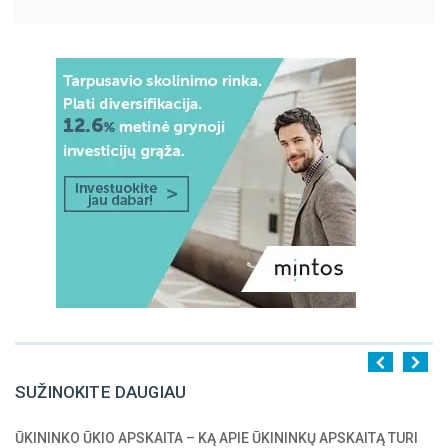
SUŽINOKITE DAUGIAU
ŪKININKO ŪKIO APSKAITA – KĄ APIE ŪKININKŲ APSKAITĄ TURI
1
2
3
4
5